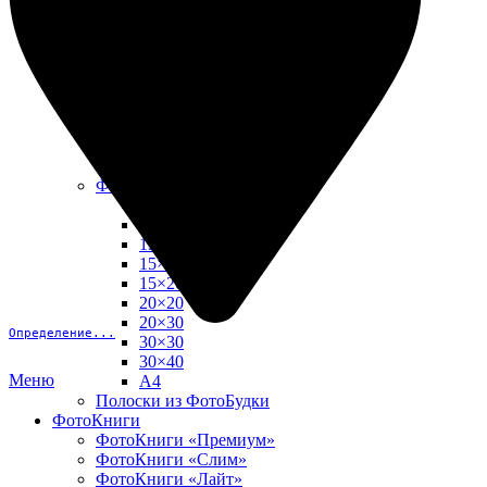
10х15
13х18
15х15
15х20
20х20
20х30
30х30
30х40
А4
Фото в рамке
10х10
10×15
13×18
15×15
15×20
20×20
20×30
Определение...
30×30
30×40
Меню
A4
Полоски из ФотоБудки
ФотоКниги
ФотоКниги «Премиум»
ФотоКниги «Слим»
ФотоКниги «Лайт»