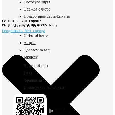
Фотосувениры
Одежда с Фото
Подарочные сертификаты
Не нашли Ваш город?
Мы доставляем по всему миру
ФОТОПОЧТА
Продолжить без города
О ФотоПочте
Акции
Сделаем за вас
Бизнесу
Видео обзоры
FAQ
Франшиза
Поддержка и контакты