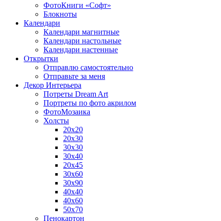
ФотоКниги «Софт»
Блокноты
Календари
Календари магнитные
Календари настольные
Календари настенные
Открытки
Отправлю самостоятельно
Отправьте за меня
Декор Интерьера
Потреты Dream Art
Портреты по фото акрилом
ФотоМозаика
Холсты
20х20
20х30
30х30
30х40
20х45
30х60
30х90
40х40
40х60
50х70
Пенокартон