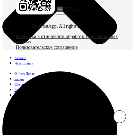
© 2026
FotoPostApp
. All rights reserved
Политика в отношении обработки персональных
данных
Пользовательское соглашение
Каталог
Информация
О ФотоПочте
Акции
Сделаем за вас
Бизнесу
FAQ
Франшиза
Поддержка и контакты
Оплата и доставка
Фотографии
Классические фото
10х10