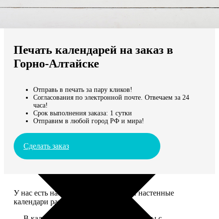
Не нашли Ваш город?
Мы доставляем по всему миру
Печать календарей на заказ в
Продолжить без города
Горно-Алтайске
Отправь в печать за пару кликов!
Согласования по электронной почте. Отвечаем за 24
часа!
Срок выполнения заказа: 1 сутки
Отправим в любой город РФ и мира!
Сделать заказ
У нас есть настольные, магнитные и настенные
календари разных размеров.
— В календаре 13 листов: обложка+листы с