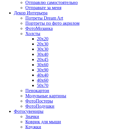
Отправлю самостоятельно
Отправьте за меня
Декор Интерьера
Потреты Dream Art
Портреты по фото акрилом
ФотоМозаика
Холсты
20х20
20х30
30х30
30х40
20х45
30х60
30х90
40х40
40х60
50х70
Пенокартон
Модульные картины
ФотоПостеры
ФотоПодушки
Фотоcувениры
Значки
Коврик для мыши
Кружки