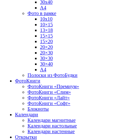
30х40
А4
Фото в рамке
10х10
10×15
13×18
15×15
15×20
20×20
20×30
30×30
30×40
A4
Полоски из ФотоБудки
ФотоКниги
ФотоКниги «Премиум»
ФотоКниги «Слим»
ФотоКниги «Лайт»
ФотоКниги «Софт»
Блокноты
Календари
Календари магнитные
Календари настольные
Календари настенные
Открытки