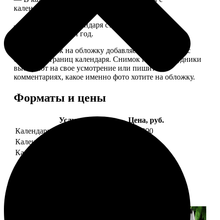
календарной сеткой.
— Обложка для календаря стандартная, дизайн
обновляем каждый год.
— В кружочек на обложку добавляем фотографию с
одной из страниц календаря. Снимок наши сотрудники
выбирают на свое усмотрение или пишите в
комментариях, какое именно фото хотите на обложку.
Форматы и цены
Услуга
Цена, руб.
Календарь настенный
от 1290
Календарь "домик"
890
Календарь магнитный отрывной
от 790
Примеры работ