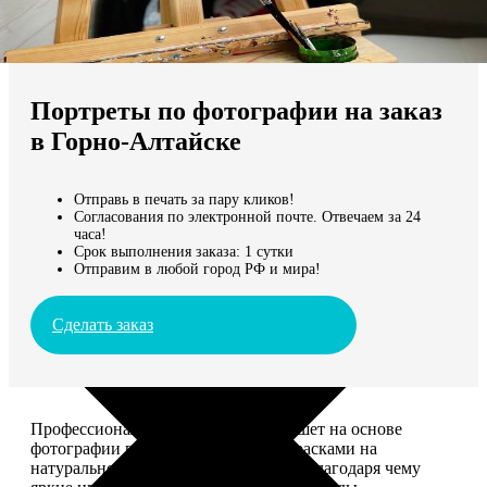
Не нашли Ваш город?
Мы доставляем по всему миру
Портреты по фотографии на заказ
Продолжить без города
в Горно-Алтайске
Отправь в печать за пару кликов!
Согласования по электронной почте. Отвечаем за 24
часа!
Срок выполнения заказа: 1 сутки
Отправим в любой город РФ и мира!
Сделать заказ
Профессиональный художник напишет на основе
фотографии портрет акриловыми красками на
натуральном холсте. Покроет лаком, благодаря чему