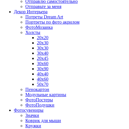
Отправлю самостоятельно
Отправьте за меня
Декор Интерьера
Потреты Dream Art
Портреты по фото акрилом
ФотоМозаика
Холсты
20х20
20х30
30х30
30х40
20х45
30х60
30х90
40х40
40х60
50х70
Пенокартон
Модульные картины
ФотоПостеры
ФотоПодушки
Фотоcувениры
Значки
Коврик для мыши
Кружки