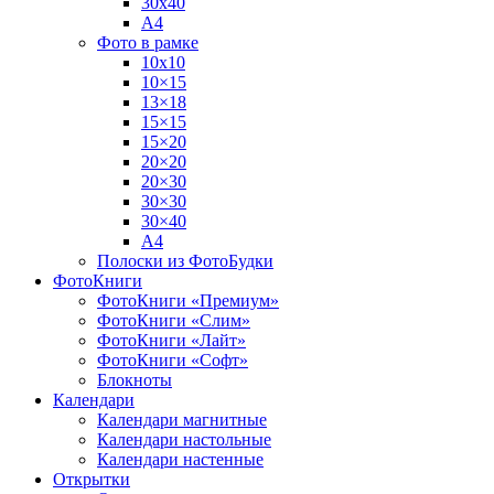
30х40
А4
Фото в рамке
10х10
10×15
13×18
15×15
15×20
20×20
20×30
30×30
30×40
A4
Полоски из ФотоБудки
ФотоКниги
ФотоКниги «Премиум»
ФотоКниги «Слим»
ФотоКниги «Лайт»
ФотоКниги «Софт»
Блокноты
Календари
Календари магнитные
Календари настольные
Календари настенные
Открытки