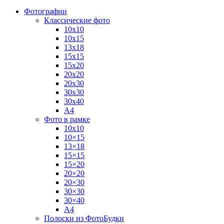
Фотографии
Классические фото
10х10
10х15
13х18
15х15
15х20
20х20
20х30
30х30
30х40
А4
Фото в рамке
10х10
10×15
13×18
15×15
15×20
20×20
20×30
30×30
30×40
A4
Полоски из ФотоБудки