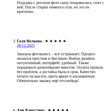
Подушка с детским фото сыну понравилась, спит с
ней. После стирки немного села, но это не
критично.
Галя Волкова
:
★
★
★
★
★
28.12.2025
Заказала фотокнигу – всё устраивает. Процесс
оказался простым и быстрым. Выбор дизайна
интуитивный, интерфейс удобный. Также
порадовало разнообразие макетов. Оплата прошла
без проблем, а доставка была в срок. Качество
печати на высоте, цвета яркие и насыщенные.
Обязательно закажу ещё что-нибудь!
Аня Капустина
:
★
★
★
★
★