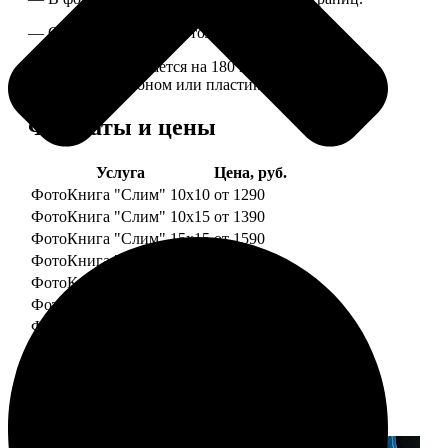
— Страницы плотные, толщина 1 мм.
— Книга раскрывается на 180 градусов, развороты
укреплены картоном или пластиком.
Форматы и цены
Услуга
Цена, руб.
ФотоКнига "Слим" 10x10
от 1290
ФотоКнига "Слим" 10x15
от 1390
ФотоКнига "Слим" 15x15
от 1590
ФотоКнига "Слим" 15x20
от 1890
ФотоКнига "Слим" 20x20
от 1990
ФотоКнига "Слим" 20x30
от 2490
ФотоКнига "Слим" 25x25
от 2990
Примеры работ