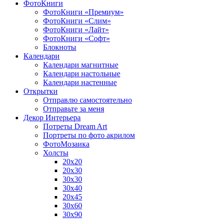
ФотоКниги
ФотоКниги «Премиум»
ФотоКниги «Слим»
ФотоКниги «Лайт»
ФотоКниги «Софт»
Блокноты
Календари
Календари магнитные
Календари настольные
Календари настенные
Открытки
Отправлю самостоятельно
Отправьте за меня
Декор Интерьера
Потреты Dream Art
Портреты по фото акрилом
ФотоМозаика
Холсты
20х20
20х30
30х30
30х40
20х45
30х60
30х90