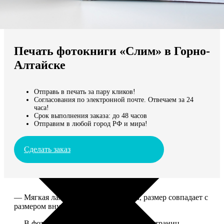
Не нашли Ваш город?
Мы доставляем по всему миру
Печать фотокниги «Слим» в Горно-
Продолжить без города
Алтайске
Отправь в печать за пару кликов!
Согласования по электронной почте. Отвечаем за 24
часа!
Срок выполнения заказа: до 48 часов
Отправим в любой город РФ и мира!
Сделать заказ
— Мягкая ламинированная обложка, размер совпадает с
размером внутреннего блока.
— В фотокниге может быть от 10 до 50 страниц.