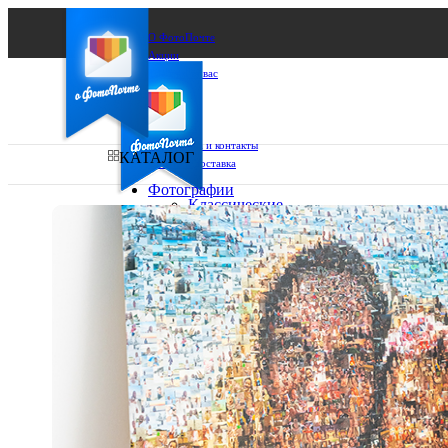
О ФотоПочте
Акции
Сделаем за вас
Бизнесу
FAQ
Франшиза
Поддержка и контакты
КАТАЛОГ
Оплата и доставка
Фотографии
Классические
фото
Ваш город:
10х10
10х15
Ваш регион доставки
13х18
15х15
Выберите из списка:
15х20
20х20
20х30
30х30
30х40
А4
Фото
в