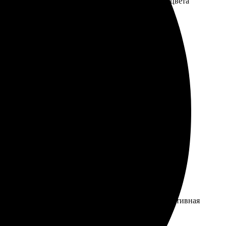
заку аккуратно упакованной. Качество на высоте, цвета
кажу ещё что-то интересное!
ивно понятный. После оформления пришло
рошо видны. Доставка тоже не подвела, все бережно
есс выбора и оформления заказа простейший! Оперативная
льтат, рекомендую всем!