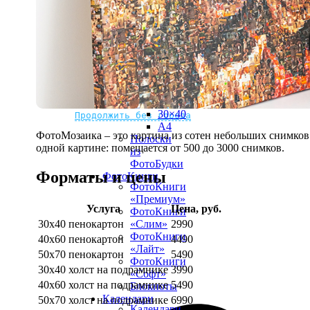
рамке
10х10
10×15
13×18
15×15
15×20
20×20
20×30
Не нашли Ваш город?
Мы доставляем по всему миру
30×30
30×40
Продолжить без города
A4
ФотоМозаика – это картина из сотен небольших снимков.
Полоски
одной картине: помещается от 500 до 3000 снимков.
из
ФотоБудки
Форматы и цены
ФотоКниги
ФотоКниги
«Премиум»
Услуга
Цена, руб.
ФотоКниги
30х40 пенокартон
2990
«Слим»
ФотоКниги
40х60 пенокартон
4490
«Лайт»
50х70 пенокартон
5490
ФотоКниги
30х40 холст на подрамнике
3990
«Софт»
40х60 холст на подрамнике
5490
Блокноты
Календари
50х70 холст на подрамнике
6990
Календари