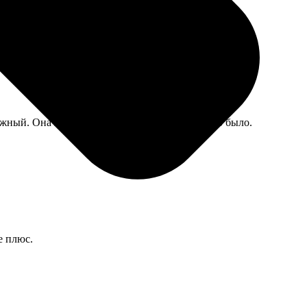
жный. Она потом в сторис хвасталась, приятно было.
е плюс.