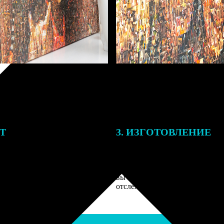
ЕТ
3. ИЗГОТОВЛЕНИЕ
подготовки заказа к печати
Оплатите заказ банковской кар
алисты могут связаться с Вами
оплаты получите подтверждение
му телефону или email для
описанием заказа. Когда отпра
я деталей.
вы получите письмо с трек-но
отслеживания.