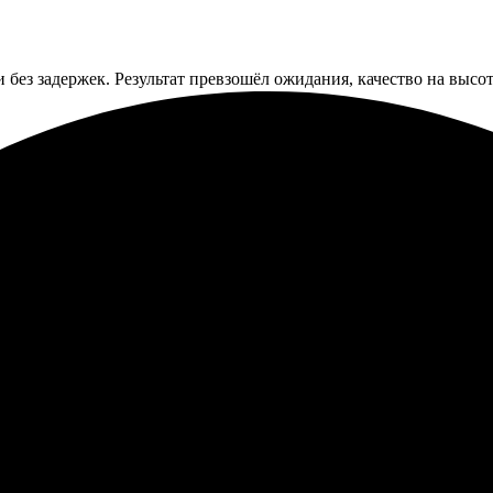
и без задержек. Результат превзошёл ожидания, качество на высо
удобно, просто и быстро. Специалисты быстро разобрались с мо
аже раньше. В итоге – отличное решение для подарка. Рекомендую
азала её с приятными фотографиями нашего путешествия. Процес