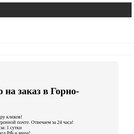
 на заказ в Горно-
ару кликов!
ронной почте. Отвечаем за 24 часа!
а: 1 сутки
од РФ и мира!