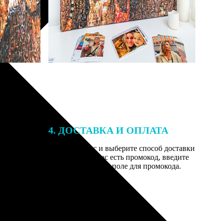
4. ДОСТАВКА И ОПЛАТА
той. После
Введите адрес и выберите способ доставки
 на email с
заказа. Если у вас есть промокод, введите
вим заказ
его в специальное поле для промокода.
мером для