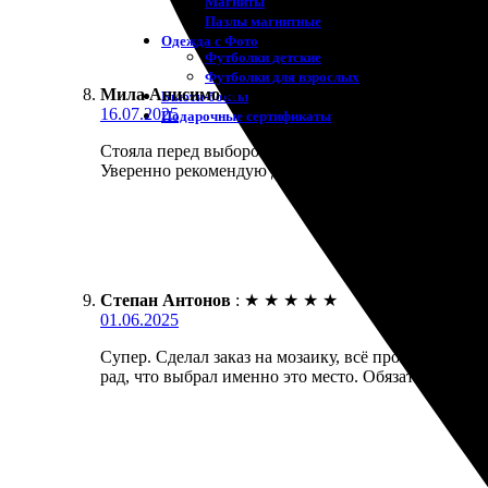
Магниты
Пазлы магнитные
Одежда с Фото
Футболки детские
Футболки для взрослых
Мила Анисимова
:
★
★
★
★
★
Бьюти-боксы
16.07.2025
Подарочные сертификаты
Стояла перед выбором, и случайно наткнулась на с
Уверенно рекомендую другим!
Степан Антонов
:
★
★
★
★
★
01.06.2025
Супер. Сделал заказ на мозаику, всё прошло гладк
рад, что выбрал именно это место. Обязательно зак