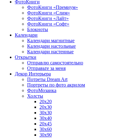
ФотоКниги
ФотоКниги «Премиум»
ФотоКниги «Слим»
ФотоКниги «Лайт»
ФотоКниги «Софт»
Блокноты
Календари
Календари магнитные
Календари настольные
Календари настенные
Открытки
Отправлю самостоятельно
Отправьте за меня
Декор Интерьера
Потреты Dream Art
Портреты по фото акрилом
ФотоМозаика
Холсты
20х20
20х30
30х30
30х40
20х45
30х60
30х90