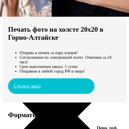
Не нашли Ваш город?
Мы доставляем по всему миру
Печать фото на холсте 20х20 в
Продолжить без города
Горно-Алтайске
Отправь в печать за пару кликов!
Согласования по электронной почте. Отвечаем за 24
часа!
Срок выполнения заказа: 1 сутки
Отправим в любой город РФ и мира!
Сделать заказ
Форматы и цены
Услуга
Цена, руб.