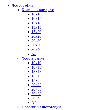
Фотографии
Классические фото
10х10
10х15
13х18
15х15
15х20
20х20
20х30
30х30
30х40
А4
Фото в рамке
10х10
10×15
13×18
15×15
15×20
20×20
20×30
30×30
30×40
A4
Полоски из ФотоБудки