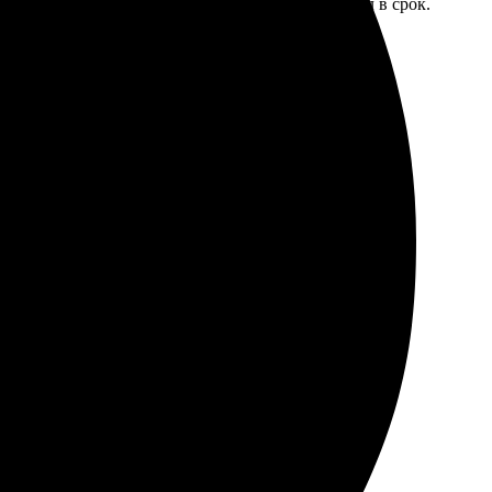
р. Оперативно обработали заказ, курьер доставил в срок.
пару дней. Сначала отправила фото, потом уточнила
но, доставка оперативная. Результат превзошёл