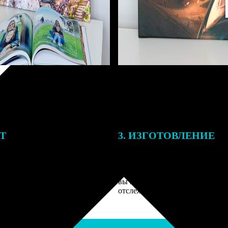
ЕТ
3. ИЗГОТОВЛЕНИЕ
подготовки заказа к печати
Оплатите заказ банковской кар
алисты могут связаться с Вами
оплаты получите подтверждение
му телефону или email для
описанием заказа. Когда отпра
я деталей.
вы получите письмо с трек-но
отслеживания.