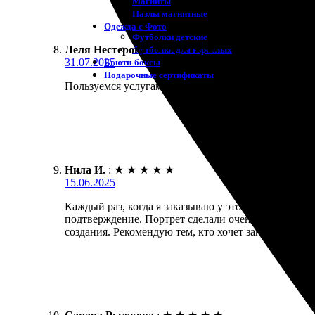
Магниты
Пазлы магнитные
Одежда с Фото
Футболки детские
Леля Нестерова
:
★
★
★
★
★
Футболки для взрослых
31.07.2025
Бьюти-боксы
Подарочные сертификаты
Пользуемся услугами. Заказала портрет на заказ. Л
Нила И.
:
★
★
★
★
★
15.06.2025
Каждый раз, когда я заказываю у этой компании, о
подтверждение. Портрет сделали очень качественно
создания. Рекомендую тем, кто хочет запечатлеть о