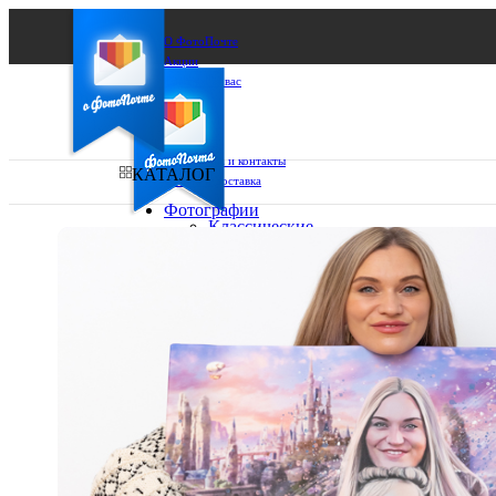
О ФотоПочте
Акции
Сделаем за вас
Бизнесу
FAQ
Франшиза
Поддержка и контакты
КАТАЛОГ
Оплата и доставка
Фотографии
Классические
фото
Ваш город:
10х10
10х15
Ваш регион доставки
13х18
15х15
Выберите из списка:
15х20
20х20
20х30
30х30
30х40
А4
Фото
в