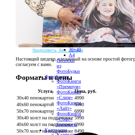
рамке
10х10
10×15
13×18
15×15
15×20
20×20
20×30
Не нашли Ваш город?
Мы доставляем по всему миру
30×30
30×40
Продолжить без города
A4
Настоящий шедевр, сделанный на основе простой фотогр
Полоски
согласуем с вами.
из
ФотоБудки
Форматы и цены
ФотоКниги
ФотоКниги
«Премиум»
Услуга
Цена, руб.
ФотоКниги
«Слим»
30х40 пенокартон
4990
ФотоКниги
40х60 пенокартон
5990
«Лайт»
50х70 пенокартон
6990
ФотоКниги
30х40 холст на подрамнике
5990
«Софт»
40х60 холст на подрамнике
6990
Блокноты
Календари
50х70 холст на подрамнике
8490
Календари