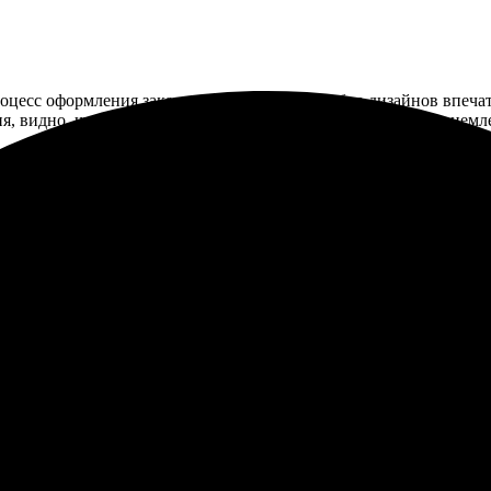
роцесс оформления заказа очень удобный. Выбор дизайнов впечат
ия, видно, что работа сделана с душой. Ценник более чем прием
ртрет, рисунок просто потрясающий! Быстрая работа, отличное к