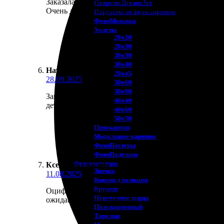
Заказала портрет на холсте, и все прошло легко. С
Потреты Dream Art
Очень довольна качеством работы и вниманием к де
Портреты по фото акрилом
ФотоМозаика
Холсты
20х20
20х30
30х30
30х40
Наталья Фомичёва
:
★
★
★
★
★
20х45
28.09.2025
30х60
30х90
Заказала портрет на холсте. Простая форма, интуи
40х40
детали. Итог: качественное исполнение, цветоперед
40х60
50х70
Пенокартон
Модульные картины
ФотоПостеры
ФотоПодушки
Фотоcувениры
Ксения Кузьмина
:
★
★
★
★
★
Значки
11.08.2025
Коврик для мыши
Кружки
Оцифровывали портрет, все прошло отлично. Заказа
Новогодние шары
ожидания, очень довольна.
Пазл картонный
Тарелки