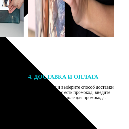
4. ДОСТАВКА И ОПЛАТА
той. После
Введите адрес и выберите способ доставки
 на email с
заказа. Если у вас есть промокод, введите
вим заказ
его в специальное поле для промокода.
мером для