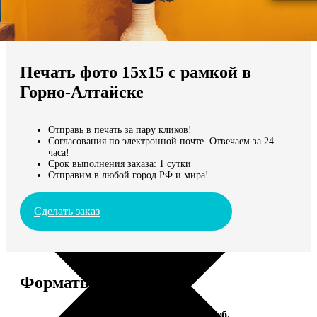
Не нашли Ваш город?
Мы доставляем по всему миру
Печать фото 15х15 с рамкой в
Продолжить без города
Горно-Алтайске
Отправь в печать за пару кликов!
Согласования по электронной почте. Отвечаем за 24
часа!
Срок выполнения заказа: 1 сутки
Отправим в любой город РФ и мира!
Сделать заказ
Форматы и цены
Услуга
Цена, руб.