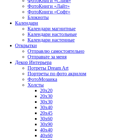
ФотоКниги «Слим»
ФотоКниги «Лайт»
ФотоКниги «Софт»
Блокноты
Календари
Календари магнитные
Календари настольные
Календари настенные
Открытки
Отправлю самостоятельно
Отправьте за меня
Декор Интерьера
Потреты Dream Art
Портреты по фото акрилом
ФотоМозаика
Холсты
20х20
20х30
30х30
30х40
20х45
30х60
30х90
40х40
40х60