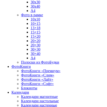
30х30
30х40
А4
Фото в рамке
10х10
10×15
13×18
15×15
15×20
20×20
20×30
30×30
30×40
A4
Полоски из ФотоБудки
ФотоКниги
ФотоКниги «Премиум»
ФотоКниги «Слим»
ФотоКниги «Лайт»
ФотоКниги «Софт»
Блокноты
Календари
Календари магнитные
Календари настольные
Календари настенные