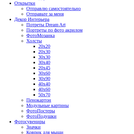
Открытки
Отправлю самостоятельно
Отправьте за меня
Декор Интерьера
Потреты Dream Art
Портреты по фото акрилом
ФотоМозаика
Холсты
20х20
20х30
30х30
30х40
20х45
30х60
30х90
40х40
40х60
50х70
Пенокартон
Модульные картины
ФотоПостеры
ФотоПодушки
Фотоcувениры
Значки
Коврик для мыши