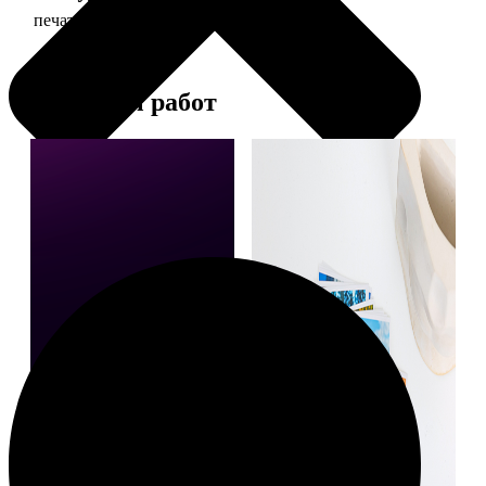
печать фото 10х10
19
Примеры работ