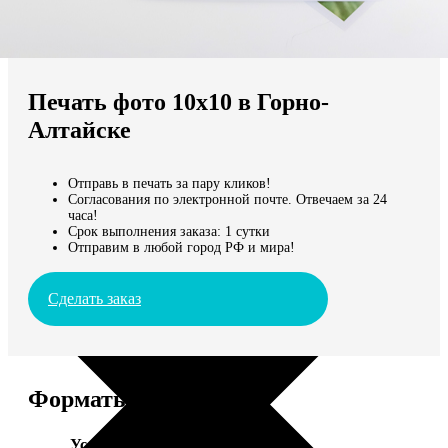
Не нашли Ваш город?
Мы доставляем по всему миру
Печать фото 10х10 в Горно-
Продолжить без города
Алтайске
Отправь в печать за пару кликов!
Согласования по электронной почте. Отвечаем за 24
часа!
Срок выполнения заказа: 1 сутки
Отправим в любой город РФ и мира!
Сделать заказ
Форматы и цены
Услуга
Цена, руб.