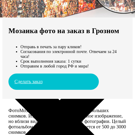
Не нашли Ваш город?
Мы доставляем по всему миру
Мозаика фото на заказ в Грозном
Продолжить без города
Отправь в печать за пару кликов!
Согласования по электронной почте. Отвечаем за 24
часа!
Срок выполнения заказа: 1 сутки
Отправим в любой город РФ и мира!
Сделать заказ
ФотоМозаика – это картина из сотен небольших
снимков. Издалека смотрится как единое изображение,
но вблизи видно, что это отдельные фотографии. Целый
фотоальбом в одной картине: помещается от 500 до 3000
снимков.