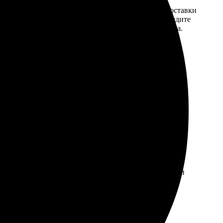
той. После
Введите адрес и выберите способ доставки
 на email с
заказа. Если у вас есть промокод, введите
вим заказ
его в специальное поле для промокода.
мером для
— на подушке. Печать четкая, ткань приятная, стирали