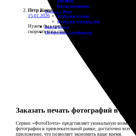
Магниты
Пазлы магнитные
Петр Кошелев
:
Одежда с Фото
15.01.2026
Футболки детские
Футболки для взрослых
Нужен был срочно паспорт фото. Снялся на телефон
Бьюти-боксы
скорость того стоила.
Подарочные сертификаты
Заказать печать фотографий в рамк
Сервис «ФотоПочта» представляет уникальную возможнос
фотографии в привлекательной рамке, достаточно всего 
приложение, что позволяет экономить ваше время.