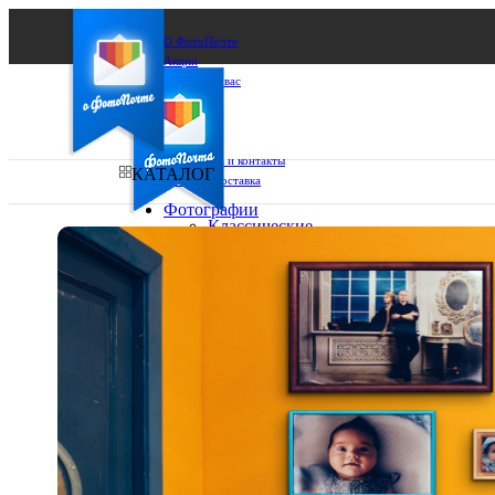
О ФотоПочте
Акции
Сделаем за вас
Бизнесу
FAQ
Франшиза
Поддержка и контакты
КАТАЛОГ
Оплата и доставка
Фотографии
Классические
фото
Ваш город:
10х10
10х15
Ваш регион доставки
13х18
15х15
Выберите из списка:
15х20
20х20
20х30
30х30
30х40
А4
Фото
в