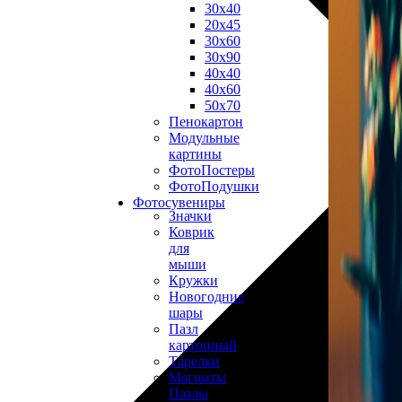
30х40
20х45
30х60
30х90
40х40
40х60
50х70
Пенокартон
Модульные
картины
ФотоПостеры
ФотоПодушки
Фотоcувениры
Значки
Коврик
для
мыши
Кружки
Новогодние
шары
Пазл
картонный
Тарелки
Магниты
Пазлы