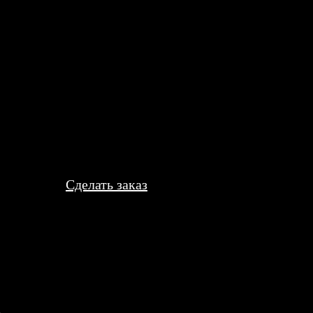
, загрузил в приложение. Распечатали и отправили в тот же день
Сделать заказ
е 30х30 онлайн
ть заказать печать фотографий в рамке 30х30 прямо из дома ил
лишь доступа в интернет. Вы можете сделать заказ через удобны