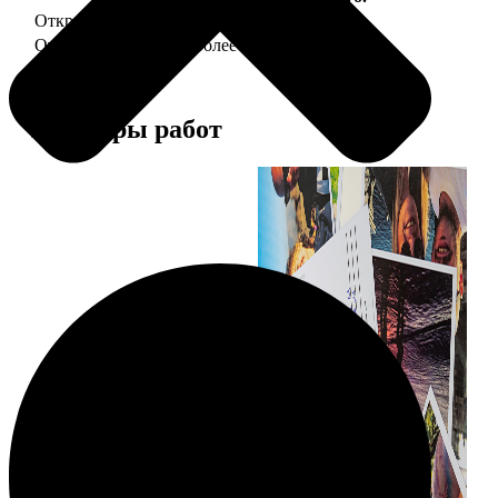
Открытка А5 "отправим за Вас"
150
Открытка А5 6 шт и более
от 890
Примеры работ