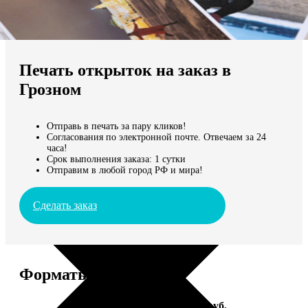
Не нашли Ваш город?
Мы доставляем по всему миру
Печать открыток на заказ в
Продолжить без города
Грозном
Отправь в печать за пару кликов!
Согласования по электронной почте. Отвечаем за 24
часа!
Срок выполнения заказа: 1 сутки
Отправим в любой город РФ и мира!
Сделать заказ
Форматы и цены
Услуга
Цена, руб.