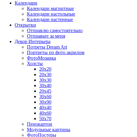
Календари
Календари магнитные
Календари настольные
Календари настенные
Открытки
Отправлю самостоятельно
Отправьте за меня
Декор Интерьера
Потреты Dream Art
Портреты по фото акрилом
ФотоМозаика
Холсты
20х20
20х30
30х30
30х40
20х45
30х60
30х90
40х40
40х60
50х70
Пенокартон
Модульные картины
ФотоПостеры