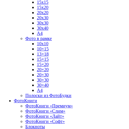
15х15
15х20
20х20
20х30
30х30
30х40
А4
Фото в рамке
10х10
10×15
13×18
15×15
15×20
20×20
20×30
30×30
30×40
A4
Полоски из ФотоБудки
ФотоКниги
ФотоКниги «Премиум»
ФотоКниги «Слим»
ФотоКниги «Лайт»
ФотоКниги «Софт»
Блокноты