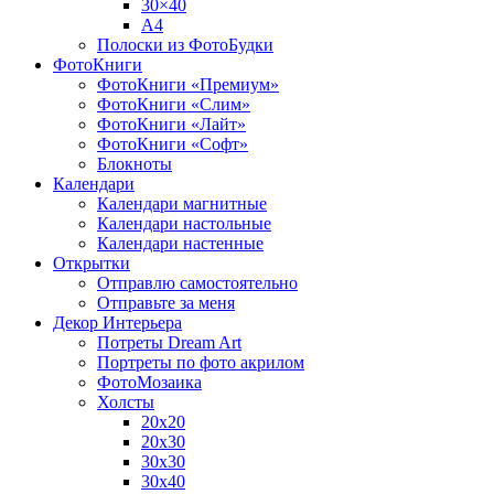
30×40
A4
Полоски из ФотоБудки
ФотоКниги
ФотоКниги «Премиум»
ФотоКниги «Слим»
ФотоКниги «Лайт»
ФотоКниги «Софт»
Блокноты
Календари
Календари магнитные
Календари настольные
Календари настенные
Открытки
Отправлю самостоятельно
Отправьте за меня
Декор Интерьера
Потреты Dream Art
Портреты по фото акрилом
ФотоМозаика
Холсты
20х20
20х30
30х30
30х40