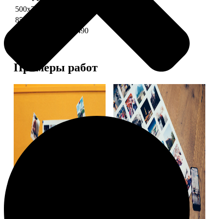
500х700 глянец
2490
850х600 глянец
3490
1200х850 глянец
5490
Примеры работ