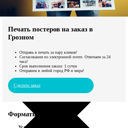
Не нашли Ваш город?
Мы доставляем по всему миру
Печать постеров на заказ в
Продолжить без города
Грозном
Отправь в печать за пару кликов!
Согласования по электронной почте. Отвечаем за 24
часа!
Срок выполнения заказа: 1 сутки
Отправим в любой город РФ и мира!
Сделать заказ
Форматы и цены
Услуга
Цена, руб.