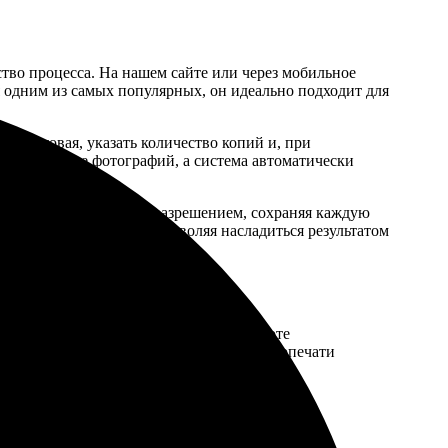
тво процесса. На нашем сайте или через мобильное
я одним из самых популярных, он идеально подходит для
ли матовая, указать количество копий и, при
зготовление фотографий, а система автоматически
 напечатаны с высоким разрешением, сохраняя каждую
м домой в г Грозный, позволяя насладиться результатом
нлайн-заказ, но и использование в работе
нам гарантировать премиум-качество фотопечати
имущества:
ий и их доставку в кратчайшие сроки.
мер и тип печати, а также определиться с