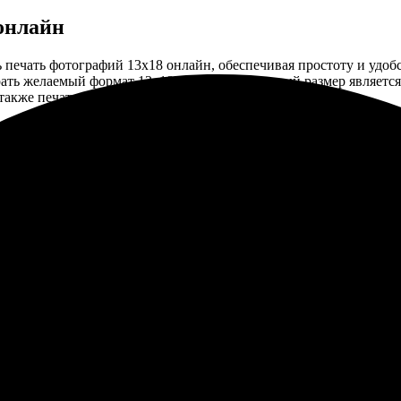
онлайн
печать фотографий 13х18 онлайн, обеспечивая простоту и удобс
рать желаемый формат 13х18 для печати. Данный размер являетс
 также печати свадебных и праздничных фотографий.
ут. Вам достаточно выбрать тип фотобумаги, будь то глянцевая и
им фотографиям. Мы предлагаем конкурентоспособные цены на и
лучшие варианты для оптимального соотношения цена-качество.
к его обработке. Вы можете быть уверены, что ваши фото будут
вые фотографии будут упакованы и отправлены почтой прямо к ва
ряду преимуществ, среди которых не только быстрая и удобная о
 материалов ведущих мировых производителей. Это позволяет 
казать фотографии 13х18 в нашем сервисе имеет следующие пре
зный – наш сервис обеспечивает быстрое изготовление фотограф
ликов можно загрузить свои фотографии, выбрать необходимый раз