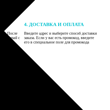
4. ДОСТАВКА И ОПЛАТА
той. После
Введите адрес и выберите способ доставки
 на email с
заказа. Если у вас есть промокод, введите
вим заказ
его в специальное поле для промокода
мером для