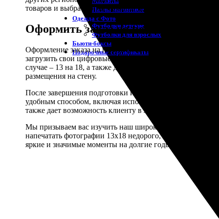
Магниты
товаров и выбрать оптимальный для себя вариант.
Пазлы магнитные
Одежда с Фото
Футболки детские
Оформить заказ на печать фотограф
Футболки для взрослых
Бьюти-боксы
Оформление заказа на печать фотографий формата 13х18 
Подарочные сертификаты
загрузить свои цифровые фотографии на сайт или через
случае – 13 на 18, а также добавить или отредактирова
размещения на стену.
После завершения подготовки изображений к печати, кли
удобным способом, включая использование банковской к
также дает возможность клиенту в любой момент отслежив
Мы призываем вас изучить наш широкий ассортимент ус
напечатать фотографии 13х18 недорого, быстро, и получ
яркие и значимые моменты на долгие годы!