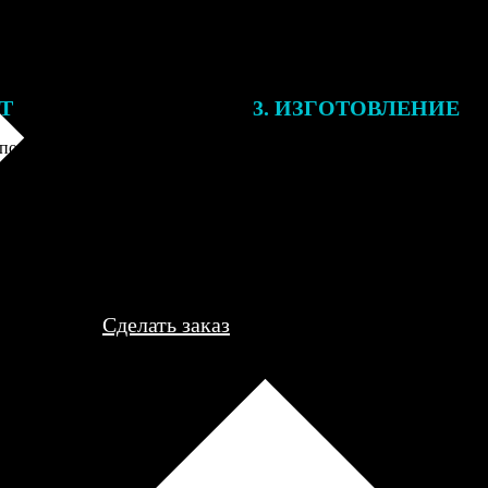
ЕТ
3. ИЗГОТОВЛЕНИЕ
подготовки заказа к печати
Оплатите заказ банковской кар
алисты могут связаться с Вами
оплаты получите подтверждение
му телефону или email для
описанием заказа. Когда отпра
я деталей.
вы получите письмо с трек-но
отслеживания.
Сделать заказ