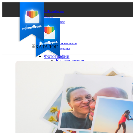
О ФотоПочте
Акции
Сделаем за вас
Бизнесу
FAQ
Франшиза
Поддержка и контакты
КАТАЛОГ
Оплата и доставка
Фотографии
Классические
фото
Ваш город:
10х10
10х15
Ваш регион доставки
13х18
15х15
Выберите из списка:
15х20
20х20
20х30
30х30
30х40
А4
Фото
в