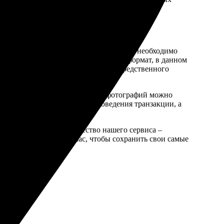
ст и удобен. Для начала, пользователю необходимо
 клиенту легко выбрать необходимый формат, в данном
ию печати фото без рамки для непосредственного
оплате заказа. Оплатить печать фотографий можно
 быстроту и безопасность проведения транзакции, а
ытайте удобство и качество нашего сервиса –
отоПочтой» прямо сейчас, чтобы сохранить свои самые