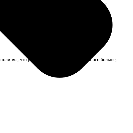
репёж. Дороговато, но для особенного снимка стоит
 полинял, что радует. Но размер пришел немного больше,