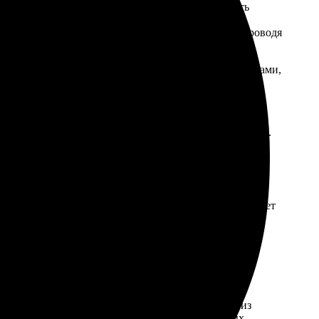
эффектов позволяет полностью персонализировать
ждого, предлагая оптимальные цены и регулярно проводя
качества изображений с яркими и насыщенными цветами,
рвиса, начиная от момента оформления заказа до
каз будет выполнен точно в срок, с отличным
свои яркие моменты в надежных руках профессионалов.
копий и выбранный тип фотобумаги. Так, заказывая
 с учетом что печать на глянцевой бумаге обеспечивает
доставку в пункты выдачи . Стоимость доставки
м, хотя и предполагает более длительные сроки
ыдачи предполагает удобное получение заказа без
ения адресата. Например, доставка в г Грозный из
акомиться с прайс-листом на доставку конкретных