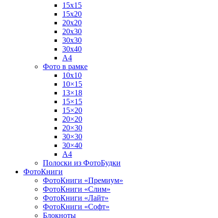
15х15
15х20
20х20
20х30
30х30
30х40
А4
Фото в рамке
10х10
10×15
13×18
15×15
15×20
20×20
20×30
30×30
30×40
A4
Полоски из ФотоБудки
ФотоКниги
ФотоКниги «Премиум»
ФотоКниги «Слим»
ФотоКниги «Лайт»
ФотоКниги «Софт»
Блокноты