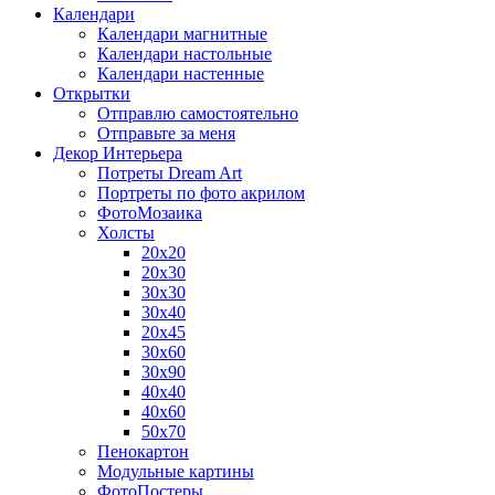
Календари
Календари магнитные
Календари настольные
Календари настенные
Открытки
Отправлю самостоятельно
Отправьте за меня
Декор Интерьера
Потреты Dream Art
Портреты по фото акрилом
ФотоМозаика
Холсты
20х20
20х30
30х30
30х40
20х45
30х60
30х90
40х40
40х60
50х70
Пенокартон
Модульные картины
ФотоПостеры