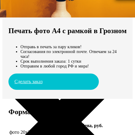
Не нашли Ваш город?
Мы доставляем по всему миру
Печать фото А4 с рамкой в Грозном
Продолжить без города
Отправь в печать за пару кликов!
Согласования по электронной почте. Отвечаем за 24
часа!
Срок выполнения заказа: 1 сутки
Отправим в любой город РФ и мира!
Сделать заказ
Форматы и цены
Услуга
Цена, руб.
фото 20х30 в деревянной рамке
990