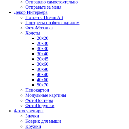
Отправлю самостоятельно
Отправьте за меня
Декор Интерьера
Потреты Dream Art
Портреты по фото акрилом
ФотоМозаика
Холсты
20х20
20х30
30х30
30х40
20х45
30х60
30х90
40х40
40х60
50х70
Пенокартон
Модульные картины
ФотоПостеры
ФотоПодушки
Фотоcувениры
Значки
Коврик для мыши
Кружки