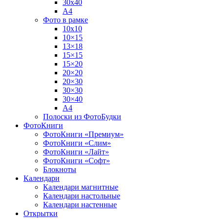
30х40
А4
Фото в рамке
10х10
10×15
13×18
15×15
15×20
20×20
20×30
30×30
30×40
A4
Полоски из ФотоБудки
ФотоКниги
ФотоКниги «Премиум»
ФотоКниги «Слим»
ФотоКниги «Лайт»
ФотоКниги «Софт»
Блокноты
Календари
Календари магнитные
Календари настольные
Календари настенные
Открытки