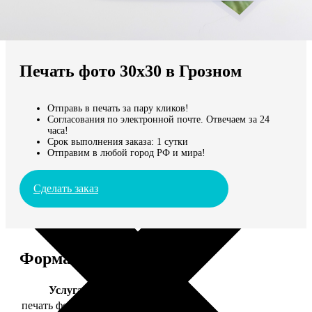
Не нашли Ваш город?
Мы доставляем по всему миру
Печать фото 30х30 в Грозном
Продолжить без города
Отправь в печать за пару кликов!
Согласования по электронной почте. Отвечаем за 24
часа!
Срок выполнения заказа: 1 сутки
Отправим в любой город РФ и мира!
Сделать заказ
Форматы и цены
Услуга
Цена, руб.
печать фото 30х30
179