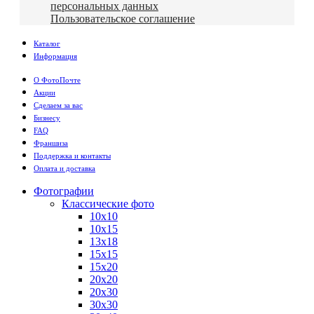
персональных данных
Пользовательское соглашение
Каталог
Информация
О ФотоПочте
Акции
Сделаем за вас
Бизнесу
FAQ
Франшиза
Поддержка и контакты
Оплата и доставка
Фотографии
Классические фото
10х10
10х15
13х18
15х15
15х20
20х20
20х30
30х30