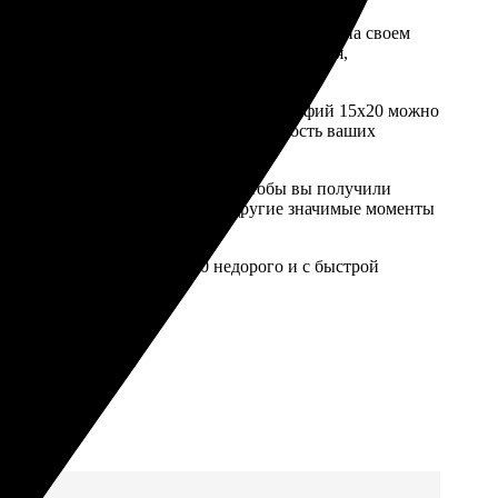
м необходимо выбрать желаемые фотографии на своем
ении, вы загружаете выбранные изображения,
аказа. Оплатить заказ на печать фотографий 15х20 можно
олную безопасность и конфиденциальность ваших
к каждому этапу изготовления, чтобы вы получили
бные, праздничные или любые другие значимые моменты
е печать фотографий 15х20 недорого и с быстрой
юбовью!