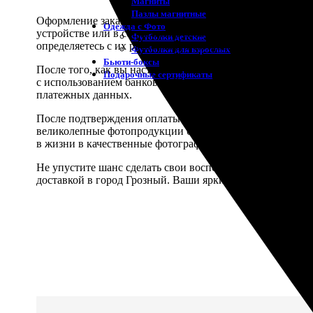
Магниты
Пазлы магнитные
Оформление заказа на печать фотографий формата 15х20
Одежда с Фото
устройстве или в социальных сетях. Затем, используя 
Футболки детские
определяетесь с их расположением и выбираете тип фот
Футболки для взрослых
Бьюти-боксы
После того, как вы настроили все параметры печати в со
Подарочные сертификаты
с использованием банковской карты прямо на нашем сай
платежных данных.
После подтверждения оплаты начинается процесс печат
великолепные фотопродукции без рамки или с рамкой –
в жизни в качественные фотографии, которые будут радов
Не упустите шанс сделать свои воспоминания вечными –
доставкой в город Грозный. Ваши яркие моменты заслу