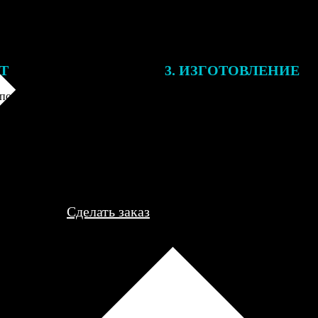
ЕТ
3. ИЗГОТОВЛЕНИЕ
подготовки заказа к печати
Оплатите заказ банковской кар
алисты могут связаться с Вами
оплаты получите подтверждение
му телефону или email для
описанием заказа. Когда отпра
я деталей.
вы получите письмо с трек-но
отслеживания.
Сделать заказ