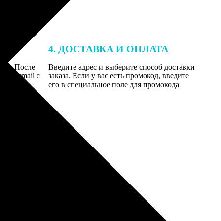
4. ДОСТАВКА И ОПЛАТА
той. После
Введите адрес и выберите способ доставки
 на email с
заказа. Если у вас есть промокод, введите
вим заказ
его в специальное поле для промокода
мером для