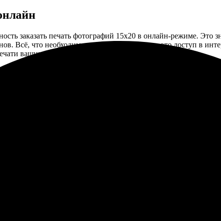
онлайн
ть заказать печать фотографий 15х20 в онлайн-режиме. Это зна
ов. Всё, что необходимо для создания заказа, - это доступ в инт
ечати ваших любимых фото буквально в несколько кликов.
, вы можете не только напечатать одно фото размером 15х20, но
одит как для свадебных, так и для личных фото, а также может 
гко выбрать печать на глянцевой или матовой фотобумаге в зави
ны, что каждый ваш отпечаток будет выполнен на оборудовании,
олучаете не только удобство и скорость исполнения, но и бесп
бумагу от ведущих мировых производителей. Это позволяет нам
ледующие аспекты:
гарантирующее высочайшее качество изображения.
ивающее долговечность фотографий.