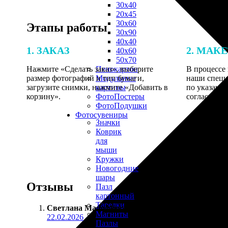
30х40
20х45
30х60
Этапы работы
30х90
40х40
1. ЗАКАЗ
2. МАК
40х60
50х70
Нажмите «Сделать заказ», выберите
В процессе 
Пенокартон
размер фотографий и тип бумаги,
наши специ
Модульные
загрузите снимки, нажмите «Добавить в
по указанно
картины
корзину».
согласовани
ФотоПостеры
ФотоПодушки
Фотоcувениры
Значки
Коврик
для
мыши
Кружки
Новогодние
шары
Отзывы
Пазл
картонный
Тарелки
Светлана Малофеева
:
Магниты
22.02.2026
Пазлы