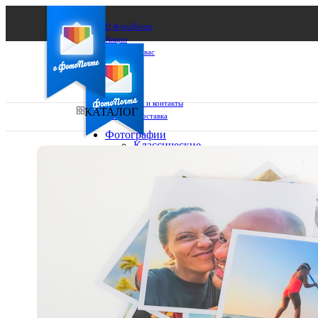
О ФотоПочте
Акции
Сделаем за вас
Бизнесу
FAQ
Франшиза
Поддержка и контакты
КАТАЛОГ
Оплата и доставка
Фотографии
Классические
фото
Ваш город:
10х10
10х15
Ваш регион доставки
13х18
15х15
Выберите из списка:
15х20
20х20
20х30
30х30
30х40
А4
Фото
в