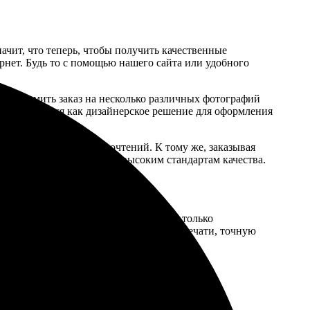
чит, что теперь, чтобы получить качественные
ернет. Будь то с помощью нашего сайта или удобного
 и оформить заказ на несколько различных фотографий
использоваться как дизайнерское решение для оформления
симости от своих предпочтений. К тому же, заказывая
 соответствующем самым высоким стандартам качества.
рецедентное качество. Мы используем только
 обеспечивать превосходное качество печати, точную