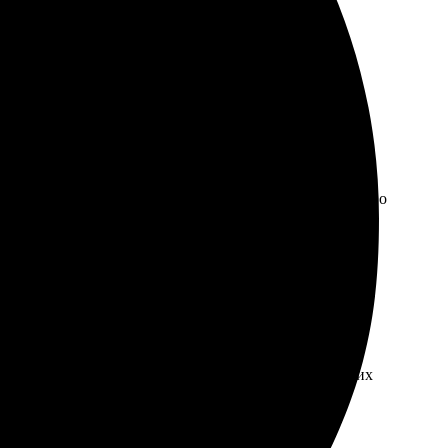
уп в интернет.
 15х20 недорого и без лишних хлопот. Будь то
 и галерей, мы всегда гарантируем индивидуальный
качество и профессиональный подход к печати
 Прежде всего, основным фактором является количество
р фотобумаги – от стандартной матовой до премиальной
 качественное изготовление фотографий, сохраняя при
 в пункты выдачи , расположенные в удобных для вас
авки. К примеру, доставка курьером будет стоить
на профессиональном оборудовании. Все фотографии
 заказа, включая доставку, составляет от нескольких