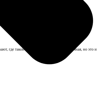
ки пока держатся, но боюсь, что к концу года
ют, где такой заказала. Бумага внутри обычная, но это и