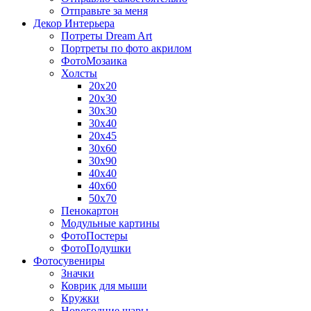
Отправьте за меня
Декор Интерьера
Потреты Dream Art
Портреты по фото акрилом
ФотоМозаика
Холсты
20х20
20х30
30х30
30х40
20х45
30х60
30х90
40х40
40х60
50х70
Пенокартон
Модульные картины
ФотоПостеры
ФотоПодушки
Фотоcувениры
Значки
Коврик для мыши
Кружки
Новогодние шары