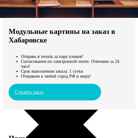
Не нашли Ваш город?
Мы доставляем по всему миру
Модульные картины на заказ в
Продолжить без города
Хабаровске
Отправь в печать за пару кликов!
Согласования по электронной почте. Отвечаем за 24
часа!
Срок выполнения заказа: 1 сутки
Отправим в любой город РФ и мира!
Сделать заказ