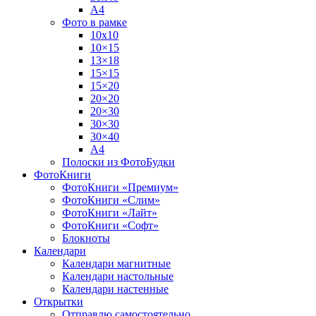
А4
Фото в рамке
10х10
10×15
13×18
15×15
15×20
20×20
20×30
30×30
30×40
A4
Полоски из ФотоБудки
ФотоКниги
ФотоКниги «Премиум»
ФотоКниги «Слим»
ФотоКниги «Лайт»
ФотоКниги «Софт»
Блокноты
Календари
Календари магнитные
Календари настольные
Календари настенные
Открытки
Отправлю самостоятельно