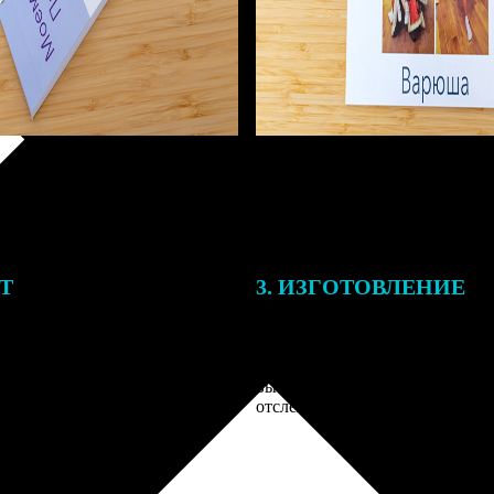
ЕТ
3. ИЗГОТОВЛЕНИЕ
тоимость ФотоКниги зависит
Оплатите заказ банковской кар
ва страниц. В процессе
оплаты получите подтверждение
заказа к печати наши
описанием заказа. Когда отпра
 могут связаться с Вами по
вы получите письмо с трек-но
телефону или email для
отслеживания.
я деталей.