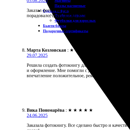
05.08.2025
Магниты
Пазлы магнитные
Заказал фотокнигу в Хабаровске, думал, будет слож
Одежда с Фото
Футболки детские
порадовало, цвета яркие, обложка крепкая. Очень д
Футболки для взрослых
Бьюти-боксы
Подарочные сертификаты
Марта Козловская
:
★
★
★
★
★
29.07.2025
Решила создать фотокнигу для воспоминаний, обра
и оформление. Мне помогли с дизайном, оценка ра
впечатление положительное, рекомендую попробов
Вика Пономарёва
:
★
★
★
★
★
24.06.2025
Заказала фотокнигу. Все сделано быстро и качеств