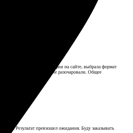
узка фото. Быстрая доставка, качество печати
нятным. Загрузила фотографии на сайте, выбрала формат
танную книгу, материалы не разочаровали. Общее
ромный! Результат превзошел ожидания. Буду заказывать