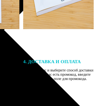
4. ДОСТАВКА И ОПЛАТА
той. После
Введите адрес и выберите способ доставки
 на email с
заказа. Если у вас есть промокод, введите
вим заказ
его в специальное поле для промокода.
мером для