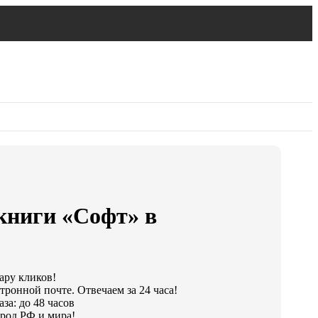
книги «Софт» в
пару кликов!
тронной почте. Отвечаем за 24 часа!
за: до 48 часов
род РФ и мира!