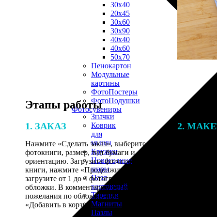
30х40
20х45
30х60
30х90
40х40
40х60
50х70
Пенокартон
Модульные
картины
ФотоПостеры
ФотоПодушки
Этапы работы
Фотоcувениры
Значки
1. ЗАКАЗ
2. МАК
Коврик
для
мыши
Нажмите «Сделать заказ», выберите тип
Итоговая с
Кружки
фотокниги, размер, тип бумаги и
от количест
Новогодние
ориентацию. Загрузите фотографии для
подготовки 
шары
книги, нажмите «Продолжить» и
специалисты
Пазл
загрузите от 1 до 4 фотографий для
указанному 
картонный
обложки. В комментарии оставьте свои
согласовани
Тарелки
пожелания по обложке, нажмите
Магниты
«Добавить в корзину».
Пазлы