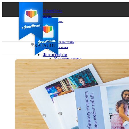
О ФотоПочте
Акции
Сделаем за вас
Бизнесу
FAQ
Франшиза
Поддержка и контакты
КАТАЛОГ
Оплата и доставка
Фотографии
Классические
фото
Ваш город:
10х10
10х15
Ваш регион доставки
13х18
15х15
Выберите из списка:
15х20
20х20
20х30
30х30
30х40
А4
Фото
в