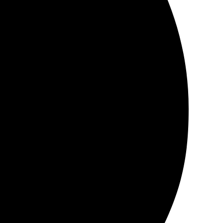
ельно, легко добавила фотографии и отредактировала
ать в руках результат — это приятно. Желаю всем
 Быстрая доставка и хорошее качество работы!