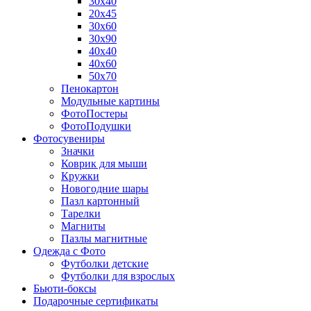
30х40
20х45
30х60
30х90
40х40
40х60
50х70
Пенокартон
Модульные картины
ФотоПостеры
ФотоПодушки
Фотоcувениры
Значки
Коврик для мыши
Кружки
Новогодние шары
Пазл картонный
Тарелки
Магниты
Пазлы магнитные
Одежда с Фото
Футболки детские
Футболки для взрослых
Бьюти-боксы
Подарочные сертификаты