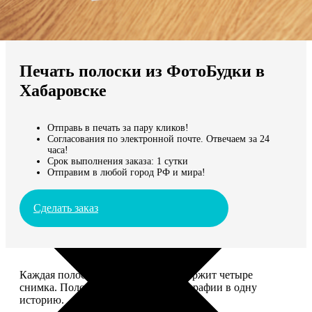
Не нашли Ваш город?
Мы доставляем по всему миру
Печать полоски из ФотоБудки в
Продолжить без города
Хабаровске
Отправь в печать за пару кликов!
Согласования по электронной почте. Отвечаем за 24
часа!
Срок выполнения заказа: 1 сутки
Отправим в любой город РФ и мира!
Сделать заказ
Каждая полоска размером 5*20 содержит четыре
снимка. Полоски объединяют фотографии в одну
историю.