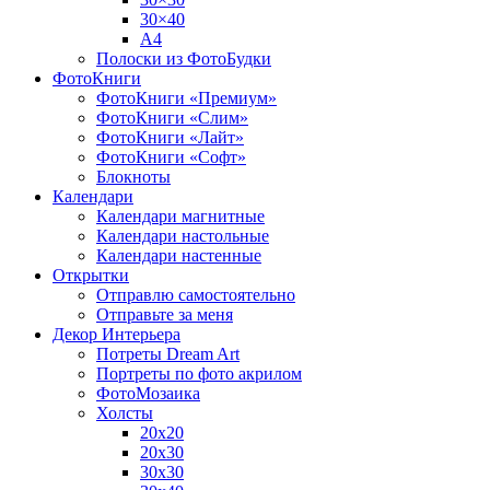
30×40
A4
Полоски из ФотоБудки
ФотоКниги
ФотоКниги «Премиум»
ФотоКниги «Слим»
ФотоКниги «Лайт»
ФотоКниги «Софт»
Блокноты
Календари
Календари магнитные
Календари настольные
Календари настенные
Открытки
Отправлю самостоятельно
Отправьте за меня
Декор Интерьера
Потреты Dream Art
Портреты по фото акрилом
ФотоМозаика
Холсты
20х20
20х30
30х30