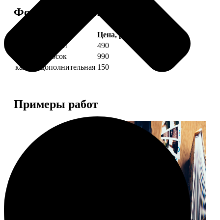
Форматы и цены
Услуга
Цена, руб.
4 фото полоски
490
8 фото полосок
990
каждая дополнительная
150
Примеры работ