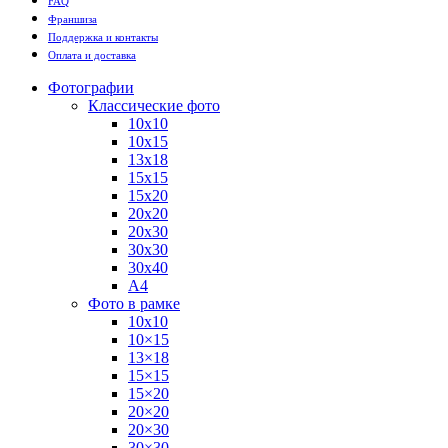
FAQ
Франшиза
Поддержка и контакты
Оплата и доставка
Фотографии
Классические фото
10х10
10х15
13х18
15х15
15х20
20х20
20х30
30х30
30х40
А4
Фото в рамке
10х10
10×15
13×18
15×15
15×20
20×20
20×30
30×30