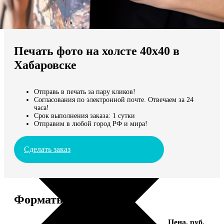
Не нашли Ваш город?
Мы доставляем по всему миру
Печать фото на холсте 40х40 в
Продолжить без города
Хабаровске
Отправь в печать за пару кликов!
Согласования по электронной почте. Отвечаем за 24
часа!
Срок выполнения заказа: 1 сутки
Отправим в любой город РФ и мира!
Сделать заказ
Форматы и цены
Услуга
Цена, руб.