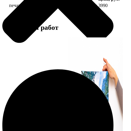
печать фото на холсте 40х40 на подрамнике
3990
Примеры работ