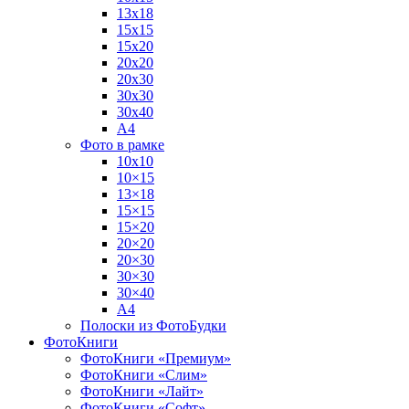
13х18
15х15
15х20
20х20
20х30
30х30
30х40
А4
Фото в рамке
10х10
10×15
13×18
15×15
15×20
20×20
20×30
30×30
30×40
A4
Полоски из ФотоБудки
ФотоКниги
ФотоКниги «Премиум»
ФотоКниги «Слим»
ФотоКниги «Лайт»
ФотоКниги «Софт»