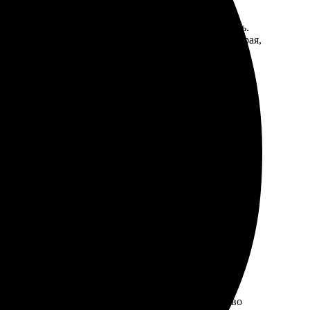
тор понятный. С элементами дизайна легко работать.
ственном холсте сделана аккуратно. Доставка быстрая,
ное.
уитивно понятен. Менеджеры отвечают оперативно и
атно. Буду заказывать снова и рекомендовать друзьям.
йн-конструктор, много готовых шаблонов. Качество