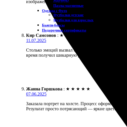
Магниты
изображения превзошло ожидания. Доставка быстрая
Пазлы магнитные
Одежда с Фото
Футболки детские
Футболки для взрослых
Бьюти-боксы
Подарочные сертификаты
Кир Самсонов
:
★
★
★
★
★
11.07.2025
Столько эмоций вызвал мой заказ! Потрясающий пор
время получил шикарную работу. Рекомендую всем,
Жанна Горшкова
:
★
★
★
★
★
07.06.2025
Заказала портрет на холсте. Процесс оформления 
Результат просто потрясающий — яркие цвета и че