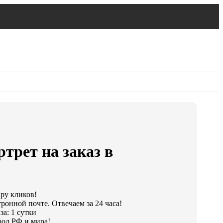
ртрет на заказ в
ару кликов!
ронной почте. Отвечаем за 24 часа!
а: 1 сутки
од РФ и мира!