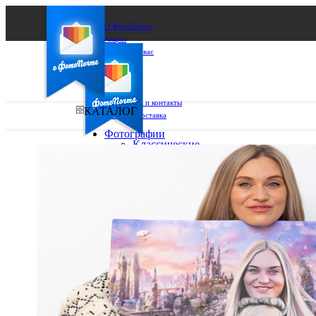
О ФотоПочте
Акции
Сделаем за вас
Бизнесу
FAQ
Франшиза
Поддержка и контакты
КАТАЛОГ
Оплата и доставка
Фотографии
Классические
фото
Ваш город:
10х10
10х15
Ваш регион доставки
13х18
15х15
Выберите из списка:
15х20
20х20
20х30
30х30
30х40
А4
Фото
в