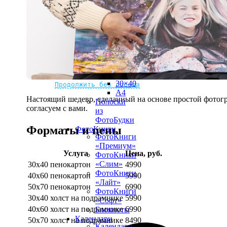
рамке
10х10
10×15
13×18
15×15
15×20
20×20
20×30
Не нашли Ваш город?
Мы доставляем по всему миру
30×30
30×40
Продолжить без города
A4
Настоящий шедевр, сделанный на основе простой фотогр
Полоски
согласуем с вами.
из
ФотоБудки
Форматы и цены
ФотоКниги
ФотоКниги
«Премиум»
Услуга
Цена, руб.
ФотоКниги
«Слим»
30х40 пенокартон
4990
ФотоКниги
40х60 пенокартон
5990
«Лайт»
50х70 пенокартон
6990
ФотоКниги
30х40 холст на подрамнике
5990
«Софт»
40х60 холст на подрамнике
6990
Блокноты
Календари
50х70 холст на подрамнике
8490
Календари