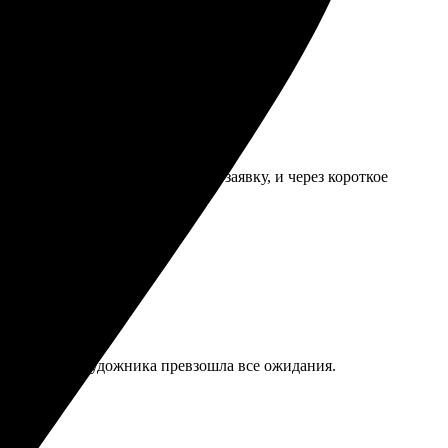
заказывать снова.
л прост: выбрал фото, оформил заявку, и через короткое
ежно. Работа художника превзошла все ожидания.
 моменты!