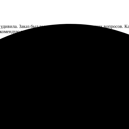
удивила. Заказ был выполнен быстро и без лишних вопросов. Ка
омендую всем, кто хочет что-то особенное!
 Заказала портрет на холсте и была удивлена качеством работы.
тивная доставка и приятное общение с менеджером. Портрет выг