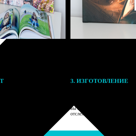
ЕТ
3. ИЗГОТОВЛЕНИЕ
подготовки заказа к печати
Оплатите заказ банковской кар
алисты могут связаться с Вами
оплаты получите подтверждение
му телефону или email для
описанием заказа. Когда отпра
я деталей.
вы получите письмо с трек-но
отслеживания.