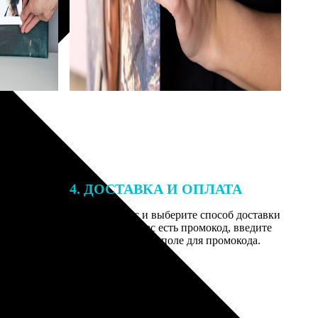
4. ДОСТАВКА И ОПЛАТА
той. После
Введите адрес и выберите способ доставки
 на email с
заказа. Если у вас есть промокод, введите
вим заказ
его в специальное поле для промокода.
мером для