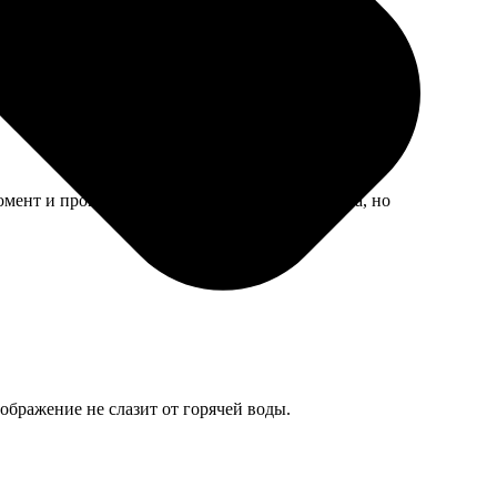
мент и проверяла макет наспех. Виновата сама, но
зображение не слазит от горячей воды.