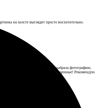
ртинка на холсте выглядит просто восхитительно.
 Процесс заказа оказался простым: выбрала фотографию,
лядят потрясающе, цвета яркие и насыщенные! Рекомендую