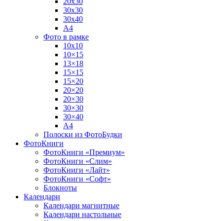
20х30
30х30
30х40
А4
Фото в рамке
10х10
10×15
13×18
15×15
15×20
20×20
20×30
30×30
30×40
A4
Полоски из ФотоБудки
ФотоКниги
ФотоКниги «Премиум»
ФотоКниги «Слим»
ФотоКниги «Лайт»
ФотоКниги «Софт»
Блокноты
Календари
Календари магнитные
Календари настольные