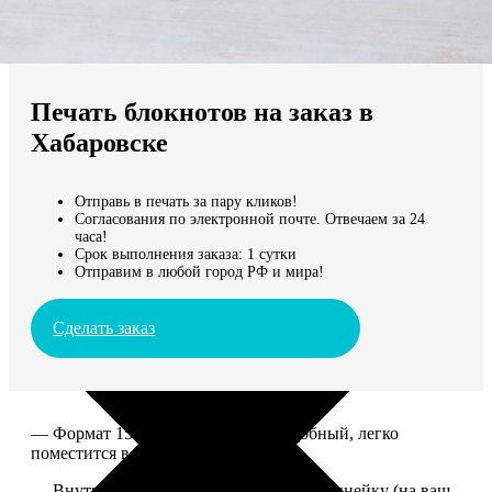
Не нашли Ваш город?
Мы доставляем по всему миру
Печать блокнотов на заказ в
Продолжить без города
Хабаровске
Отправь в печать за пару кликов!
Согласования по электронной почте. Отвечаем за 24
часа!
Срок выполнения заказа: 1 сутки
Отправим в любой город РФ и мира!
Сделать заказ
— Формат 15*20. Компактный и удобный, легко
поместится в сумку или рюкзак.
— Внутри 100 страниц в клетку или в линейку (на ваш