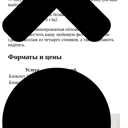
выбор), скрепленных сбоку скобой.
— Приятная на ощупь белая сатиновая бумага
плотностью 150-170 г/м2.
— Плотная ламинированная обложка. На обложке
можно разместить вашу любимую фотографию или
сделать коллаж из четырех снимков, а также добавить
надпись.
Форматы и цены
Услуга
Цена, руб.
Блокнот 15х20 клетка
990
Блокнот 15х20 линейка
990
Примеры работ