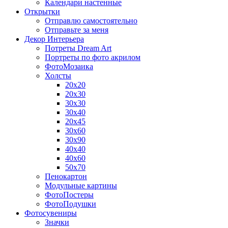
Календари настенные
Открытки
Отправлю самостоятельно
Отправьте за меня
Декор Интерьера
Потреты Dream Art
Портреты по фото акрилом
ФотоМозаика
Холсты
20х20
20х30
30х30
30х40
20х45
30х60
30х90
40х40
40х60
50х70
Пенокартон
Модульные картины
ФотоПостеры
ФотоПодушки
Фотоcувениры
Значки