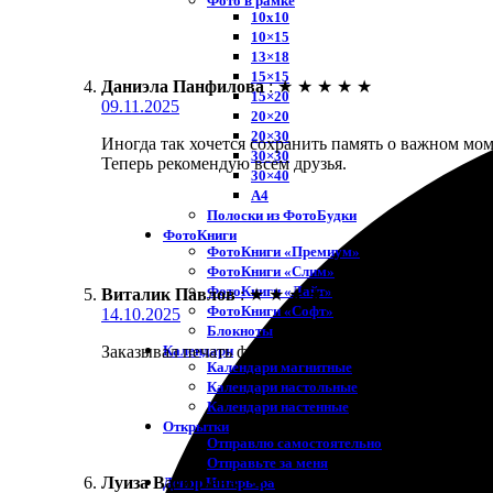
Фото в рамке
10х10
10×15
13×18
15×15
Даниэла Панфилова
:
★
★
★
★
★
15×20
09.11.2025
20×20
20×30
Иногда так хочется сохранить память о важном мом
30×30
Теперь рекомендую всем друзья.
30×40
A4
Полоски из ФотоБудки
ФотоКниги
ФотоКниги «Премиум»
ФотоКниги «Слим»
ФотоКниги «Лайт»
Виталик Павлов
:
★
★
★
★
★
ФотоКниги «Софт»
14.10.2025
Блокноты
Календари
Заказывал печать фото 20х20. Потрясающее качест
Календари магнитные
Календари настольные
Календари настенные
Открытки
Отправлю самостоятельно
Отправьте за меня
Луиза Васильева
:
★
★
★
★
★
Декор Интерьера