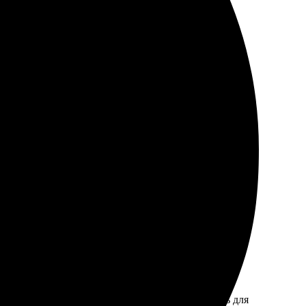
е, яркие цвета и четкие детали. Очень порадовал
радуют! Проверю ещё раз.
ро и просто. Загрузка файлов на сайт не вызвала
повредились. Обязательно закажу снова, понравилось
загрузка и оформление заказа. Быстро связались для