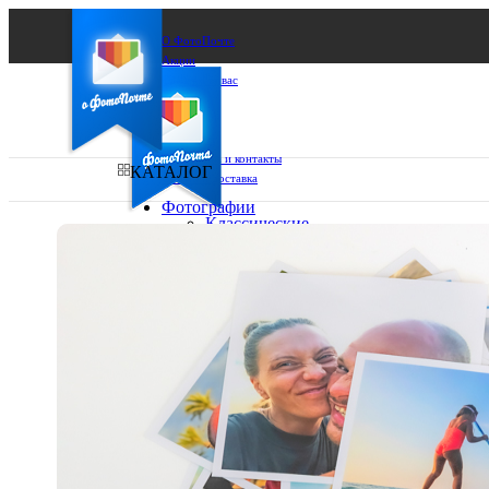
О ФотоПочте
Акции
Сделаем за вас
Бизнесу
FAQ
Франшиза
Поддержка и контакты
КАТАЛОГ
Оплата и доставка
Фотографии
Классические
фото
Ваш город:
10х10
10х15
Ваш регион доставки
13х18
15х15
Выберите из списка:
15х20
20х20
20х30
30х30
30х40
А4
Фото
в