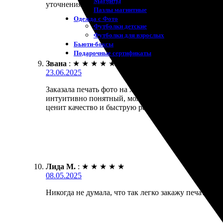
Магниты
уточнения деталей. Через несколько дней забрала 
Пазлы магнитные
Одежда с Фото
Футболки детские
Футболки для взрослых
Бьюти-боксы
Подарочные сертификаты
Звана
:
★
★
★
★
★
23.06.2025
Заказала печать фото на холсте – всё пришло в ср
интуитивно понятный, можно легко оформить заказ.
ценит качество и быструю работу.
Лида М.
:
★
★
★
★
★
08.05.2025
Никогда не думала, что так легко закажу печать ф