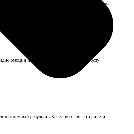
под светом. Крепление в рулон было, не помялся при
идно эмоции на снимках. В следующий раз буду
чил отличный результат. Качество на высоте, цвета