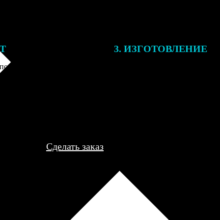
ЕТ
3. ИЗГОТОВЛЕНИЕ
подготовки заказа к печати
Оплатите заказ банковской кар
алисты могут связаться с Вами
оплаты получите подтверждение
му телефону или email для
описанием заказа. Когда отпра
я деталей.
вы получите письмо с трек-но
отслеживания.
Сделать заказ