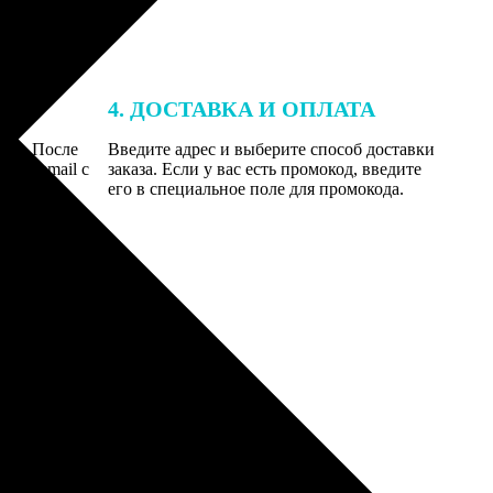
4. ДОСТАВКА И ОПЛАТА
той. После
Введите адрес и выберите способ доставки
 на email с
заказа. Если у вас есть промокод, введите
вим заказ
его в специальное поле для промокода.
мером для