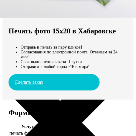
Не нашли Ваш город?
Мы доставляем по всему миру
Печать фото 15х20 в Хабаровске
Продолжить без города
Отправь в печать за пару кликов!
Согласования по электронной почте. Отвечаем за 24
часа!
Срок выполнения заказа: 1 сутки
Отправим в любой город РФ и мира!
Сделать заказ
Форматы и цены
Услуга
Цена, руб.
печать фото 15х20
47