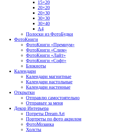
15×20
20×20
20×30
30×30
30×40
A4
Полоски из ФотоБудки
ФотоКниги
ФотоКниги «Премиум»
ФотоКниги «Слим»
ФотоКниги «Лайт»
ФотоКниги «Софт»
Блокноты
Календари
Календари магнитные
Календари настольные
Календари настенные
Открытки
Отправлю самостоятельно
Отправьте за меня
Декор Интерьера
Потреты Dream Art
Портреты по фото акрилом
ФотоМозаика
Холсты