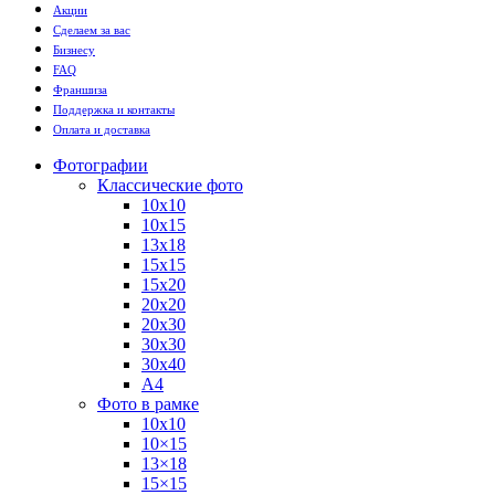
Акции
Сделаем за вас
Бизнесу
FAQ
Франшиза
Поддержка и контакты
Оплата и доставка
Фотографии
Классические фото
10х10
10х15
13х18
15х15
15х20
20х20
20х30
30х30
30х40
А4
Фото в рамке
10х10
10×15
13×18
15×15