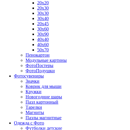
20х20
20х30
30х30
30х40
20х45
30х60
30х90
40х40
40х60
50х70
Пенокартон
Модульные картины
ФотоПостеры
ФотоПодушки
Фотоcувениры
Значки
Коврик для мыши
Кружки
Новогодние шары
Пазл картонный
Тарелки
Магниты
Пазлы магнитные
Одежда с Фото
Футболки детские