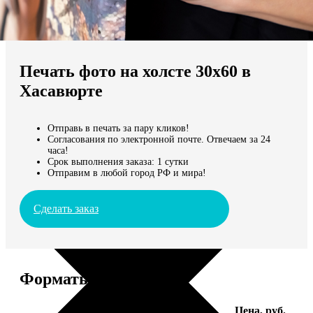
Не нашли Ваш город?
Мы доставляем по всему миру
Печать фото на холсте 30х60 в
Продолжить без города
Хасавюрте
Отправь в печать за пару кликов!
Согласования по электронной почте. Отвечаем за 24
часа!
Срок выполнения заказа: 1 сутки
Отправим в любой город РФ и мира!
Сделать заказ
Форматы и цены
Услуга
Цена, руб.