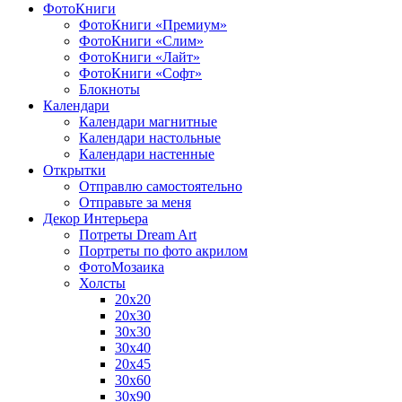
ФотоКниги
ФотоКниги «Премиум»
ФотоКниги «Слим»
ФотоКниги «Лайт»
ФотоКниги «Софт»
Блокноты
Календари
Календари магнитные
Календари настольные
Календари настенные
Открытки
Отправлю самостоятельно
Отправьте за меня
Декор Интерьера
Потреты Dream Art
Портреты по фото акрилом
ФотоМозаика
Холсты
20х20
20х30
30х30
30х40
20х45
30х60
30х90