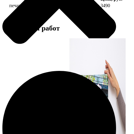
печать фото на холсте 30х60 на подрамнике
3490
Примеры работ