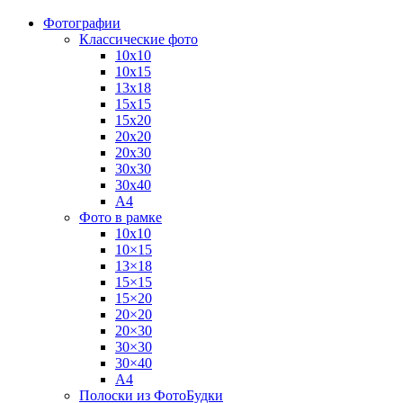
Фотографии
Классические фото
10х10
10х15
13х18
15х15
15х20
20х20
20х30
30х30
30х40
А4
Фото в рамке
10х10
10×15
13×18
15×15
15×20
20×20
20×30
30×30
30×40
A4
Полоски из ФотоБудки