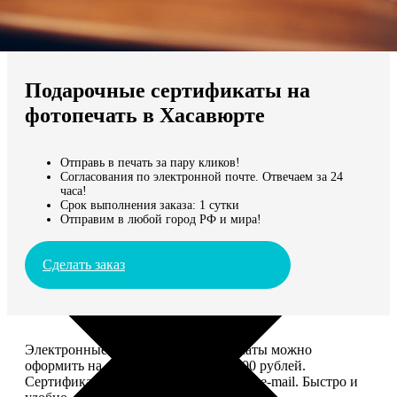
Не нашли Ваш город?
Мы доставляем по всему миру
Подарочные сертификаты на
Продолжить без города
фотопечать в Хасавюрте
Отправь в печать за пару кликов!
Согласования по электронной почте. Отвечаем за 24
часа!
Срок выполнения заказа: 1 сутки
Отправим в любой город РФ и мира!
Сделать заказ
Электронные подарочные сертификаты можно
оформить на сумму от 1 000 до 25 000 рублей.
Сертификат вы сможете отправить по e-mail. Быстро и