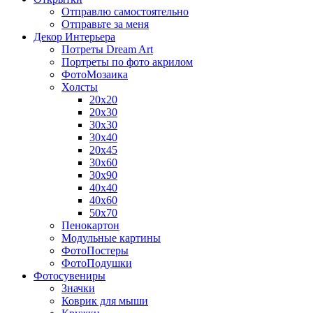
Отправлю самостоятельно
Отправьте за меня
Декор Интерьера
Потреты Dream Art
Портреты по фото акрилом
ФотоМозаика
Холсты
20х20
20х30
30х30
30х40
20х45
30х60
30х90
40х40
40х60
50х70
Пенокартон
Модульные картины
ФотоПостеры
ФотоПодушки
Фотоcувениры
Значки
Коврик для мыши