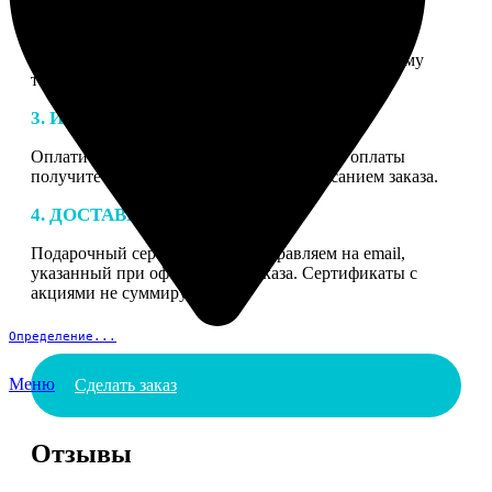
2. МАКЕТ
В процессе подготовки заказа к печати наши
специалисты могут связаться с Вами по указанному
телефону или email для согласования деталей.
3. ИЗГОТОВЛЕНИЕ
Оплатите заказ банковской картой. После оплаты
получите подтверждение на email с описанием заказа.
4. ДОСТАВКА И ОПЛАТА
Подарочный сертификат мы отправляем на email,
указанный при оформлении заказа. Сертификаты с
акциями не суммируются.
Определение...
Меню
Сделать заказ
Отзывы