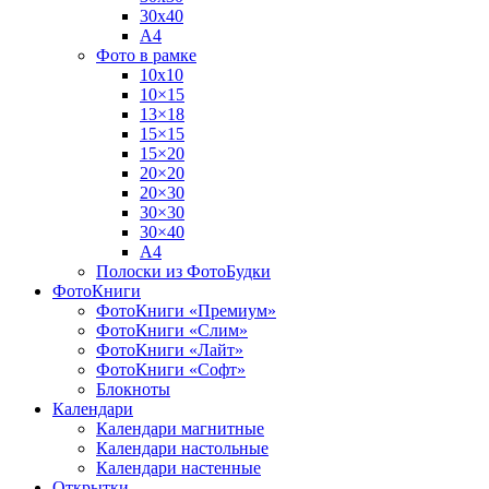
30х40
А4
Фото в рамке
10х10
10×15
13×18
15×15
15×20
20×20
20×30
30×30
30×40
A4
Полоски из ФотоБудки
ФотоКниги
ФотоКниги «Премиум»
ФотоКниги «Слим»
ФотоКниги «Лайт»
ФотоКниги «Софт»
Блокноты
Календари
Календари магнитные
Календари настольные
Календари настенные
Открытки