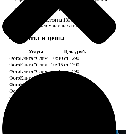
— Страницы плотные, толщина 1 мм.
— Книга раскрывается на 180 градусов, развороты
укреплены картоном или пластиком.
Форматы и цены
Услуга
Цена, руб.
ФотоКнига "Слим" 10x10
от 1290
ФотоКнига "Слим" 10x15
от 1390
ФотоКнига "Слим" 15x15
от 1590
ФотоКнига "Слим" 15x20
от 1890
ФотоКнига "Слим" 20x20
от 1990
ФотоКнига "Слим" 20x30
от 2490
ФотоКнига "Слим" 25x25
от 2990
Примеры работ