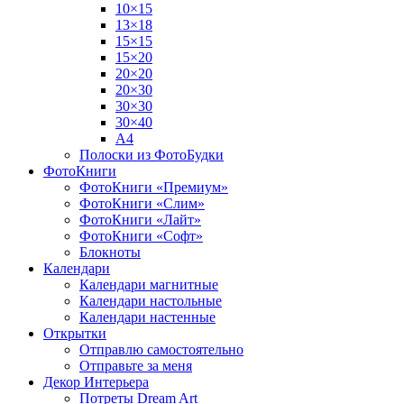
10×15
13×18
15×15
15×20
20×20
20×30
30×30
30×40
A4
Полоски из ФотоБудки
ФотоКниги
ФотоКниги «Премиум»
ФотоКниги «Слим»
ФотоКниги «Лайт»
ФотоКниги «Софт»
Блокноты
Календари
Календари магнитные
Календари настольные
Календари настенные
Открытки
Отправлю самостоятельно
Отправьте за меня
Декор Интерьера
Потреты Dream Art