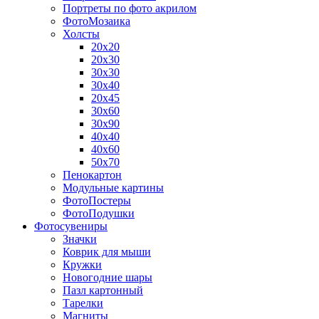
Портреты по фото акрилом
ФотоМозаика
Холсты
20х20
20х30
30х30
30х40
20х45
30х60
30х90
40х40
40х60
50х70
Пенокартон
Модульные картины
ФотоПостеры
ФотоПодушки
Фотоcувениры
Значки
Коврик для мыши
Кружки
Новогодние шары
Пазл картонный
Тарелки
Магниты