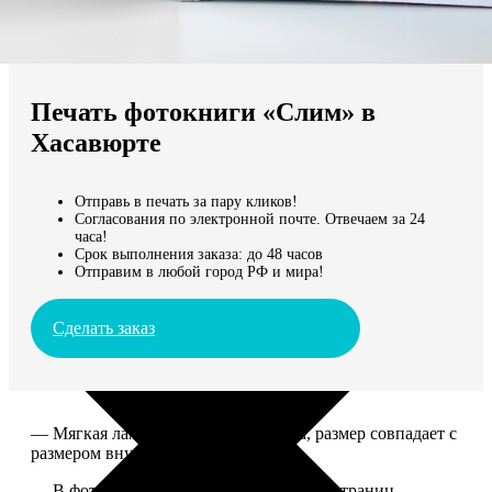
Не нашли Ваш город?
Мы доставляем по всему миру
Печать фотокниги «Слим» в
Продолжить без города
Хасавюрте
Отправь в печать за пару кликов!
Согласования по электронной почте. Отвечаем за 24
часа!
Срок выполнения заказа: до 48 часов
Отправим в любой город РФ и мира!
Сделать заказ
— Мягкая ламинированная обложка, размер совпадает с
размером внутреннего блока.
— В фотокниге может быть от 10 до 50 страниц.