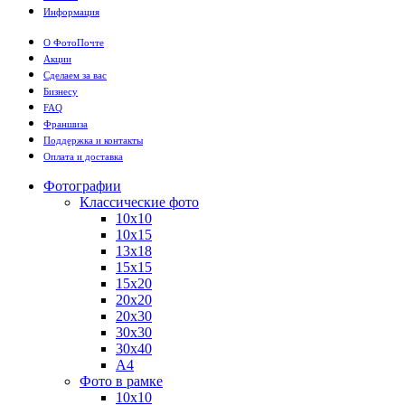
Информация
О ФотоПочте
Акции
Сделаем за вас
Бизнесу
FAQ
Франшиза
Поддержка и контакты
Оплата и доставка
Фотографии
Классические фото
10х10
10х15
13х18
15х15
15х20
20х20
20х30
30х30
30х40
А4
Фото в рамке
10х10