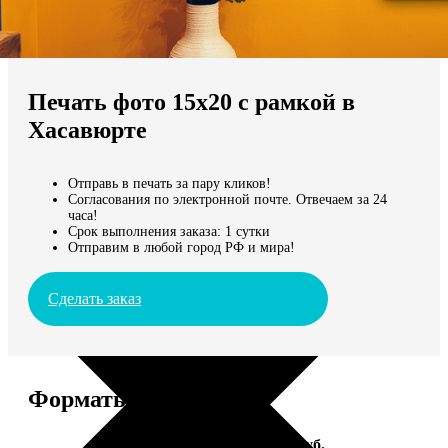
Не нашли Ваш город?
Мы доставляем по всему миру
Печать фото 15х20 с рамкой в
Продолжить без города
Хасавюрте
Отправь в печать за пару кликов!
Согласования по электронной почте. Отвечаем за 24
часа!
Срок выполнения заказа: 1 сутки
Отправим в любой город РФ и мира!
Сделать заказ
Форматы и цены
Услуга
Цена, руб.