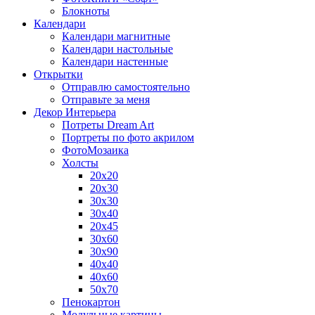
Блокноты
Календари
Календари магнитные
Календари настольные
Календари настенные
Открытки
Отправлю самостоятельно
Отправьте за меня
Декор Интерьера
Потреты Dream Art
Портреты по фото акрилом
ФотоМозаика
Холсты
20х20
20х30
30х30
30х40
20х45
30х60
30х90
40х40
40х60
50х70
Пенокартон
Модульные картины