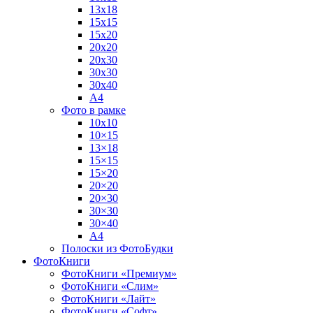
13х18
15х15
15х20
20х20
20х30
30х30
30х40
А4
Фото в рамке
10х10
10×15
13×18
15×15
15×20
20×20
20×30
30×30
30×40
A4
Полоски из ФотоБудки
ФотоКниги
ФотоКниги «Премиум»
ФотоКниги «Слим»
ФотоКниги «Лайт»
ФотоКниги «Софт»