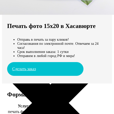
Не нашли Ваш город?
Мы доставляем по всему миру
Печать фото 15х20 в Хасавюрте
Продолжить без города
Отправь в печать за пару кликов!
Согласования по электронной почте. Отвечаем за 24
часа!
Срок выполнения заказа: 1 сутки
Отправим в любой город РФ и мира!
Сделать заказ
Форматы и цены
Услуга
Цена, руб.
печать фото 15х20
47