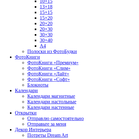
10×15
13×18
15×15
15×20
20×20
20×30
30×30
30×40
A4
Полоски из ФотоБудки
ФотоКниги
ФотоКниги «Премиум»
ФотоКниги «Слим»
ФотоКниги «Лайт»
ФотоКниги «Софт»
Блокноты
Календари
Календари магнитные
Календари настольные
Календари настенные
Открытки
Отправлю самостоятельно
Отправьте за меня
Декор Интерьера
Потреты Dream Art