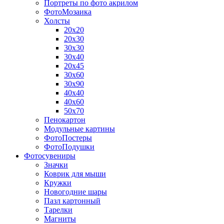
Портреты по фото акрилом
ФотоМозаика
Холсты
20х20
20х30
30х30
30х40
20х45
30х60
30х90
40х40
40х60
50х70
Пенокартон
Модульные картины
ФотоПостеры
ФотоПодушки
Фотоcувениры
Значки
Коврик для мыши
Кружки
Новогодние шары
Пазл картонный
Тарелки
Магниты