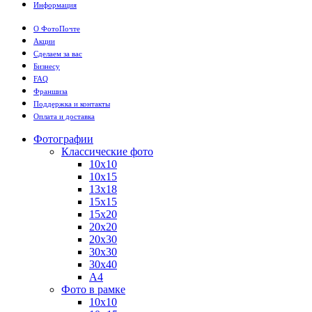
Информация
О ФотоПочте
Акции
Сделаем за вас
Бизнесу
FAQ
Франшиза
Поддержка и контакты
Оплата и доставка
Фотографии
Классические фото
10х10
10х15
13х18
15х15
15х20
20х20
20х30
30х30
30х40
А4
Фото в рамке
10х10