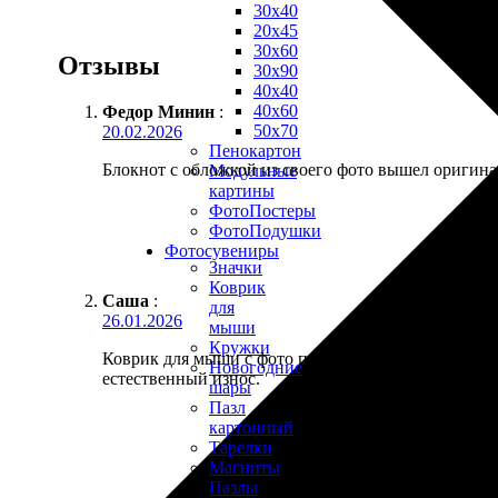
30х40
20х45
30х60
Отзывы
30х90
40х40
40х60
Федор Минин
:
50х70
20.02.2026
Пенокартон
Блокнот с обложкой из своего фото вышел оригинал
Модульные
картины
ФотоПостеры
ФотоПодушки
Фотоcувениры
Значки
Коврик
Саша
:
для
26.01.2026
мыши
Кружки
Коврик для мыши с фото питомца скользит хорошо, 
Новогодние
естественный износ.
шары
Пазл
картонный
Тарелки
Магниты
Пазлы