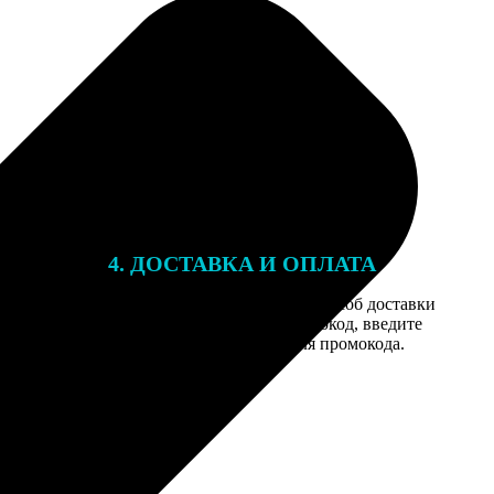
4. ДОСТАВКА И ОПЛАТА
той. После
Введите адрес и выберите способ доставки
 на email с
заказа. Если у вас есть промокод, введите
вим заказ
его в специальное поле для промокода.
мером для