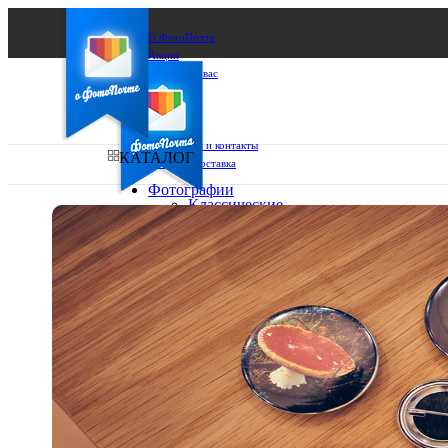
О ФотоПочте
Акции
Сделаем за вас
Бизнесу
FAQ
Франшиза
Поддержка и контакты
КАТАЛОГ
Оплата и доставка
Фотографии
Классические
фото
Ваш город:
10х10
10х15
Ваш регион доставки
13х18
15х15
Выберите из списка:
15х20
20х20
20х30
30х30
30х40
А4
Фото
в