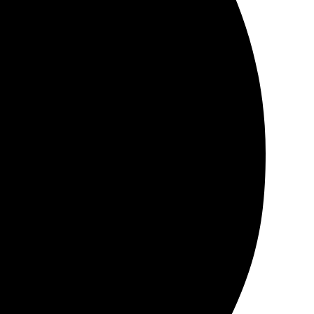
 подруги, быстро обработали мой запрос. Поддержка
тко и ярко! Рекомендую всем.
 сроки, качество отличное. Буду заказывать снова!