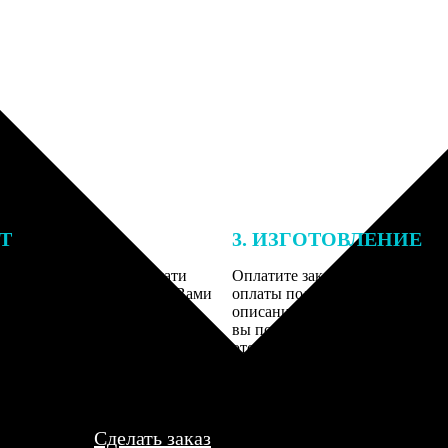
ЕТ
3. ИЗГОТОВЛЕНИЕ
подготовки заказа к печати
Оплатите заказ банковской кар
алисты могут связаться с Вами
оплаты получите подтверждение
му телефону или email для
описанием заказа. Когда отпра
я деталей.
вы получите письмо с трек-но
отслеживания.
Сделать заказ