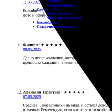
Магниты
11.05.2025
Пазлы магнитные
Одежда с Фото
Большое спасибо за изготовление значков! Заказыва
Футболки детские
фото и оформила заказ. Менеджеры быстро отреаги
Футболки для взрослых
Бьюти-боксы
Подарочные сертификаты
Филипп
:
★
★
★
★
★
08.05.2025
Давно искал компанию, которая изготовит значки н
превзошел ожидания! Значки вышли качественными 
Афанасий Терентьев
:
★
★
★
★
★
07.05.2025
Среднее! Заказал значки на заказ, и остался дово
отличное. Рекомендую, если хотите что-то особенн