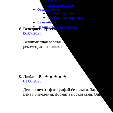
Магниты
Пазлы магнитные
Одежда с Фото
Футболки детские
Футболки для взрослых
Бьюти-боксы
Подарочные сертификаты
Венедикт Сергеев
:
★
★
★
★
★
06.07.2025
Великолепная работа! Заказал печать фотографий и
рекомендации только положительные!
Любава Р.
:
★
★
★
★
★
01.06.2025
Делали печать фотографий без рамки. Заказала чер
цена приемлемая, формат выбрала сама. Определен