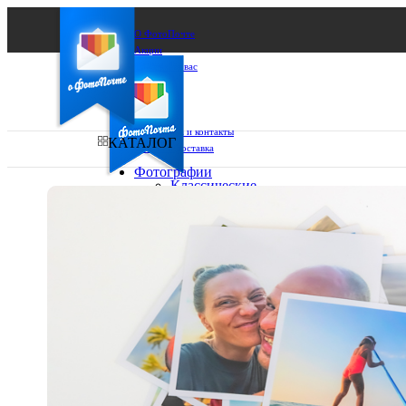
О ФотоПочте
Акции
Сделаем за вас
Бизнесу
FAQ
Франшиза
Поддержка и контакты
КАТАЛОГ
Оплата и доставка
Фотографии
Классические
фото
Ваш город:
10х10
10х15
Ваш регион доставки
13х18
15х15
Выберите из списка:
15х20
20х20
20х30
30х30
30х40
А4
Фото
в