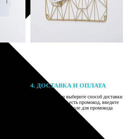
4. ДОСТАВКА И ОПЛАТА
той. После
Введите адрес и выберите способ доставки
 на email с
заказа. Если у вас есть промокод, введите
вим заказ
его в специальное поле для промокода
мером для