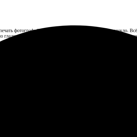
 печать фотографий без рамки, никаких проблем не возникло. Вс
о гладко. Получила результат в срок, фотографии выглядят отли
еством и скоростью выполнения заказа. Печать фотографий про
личество. Отправила свои фото, и через несколько дней они уж
енит отличный сервис и качество!