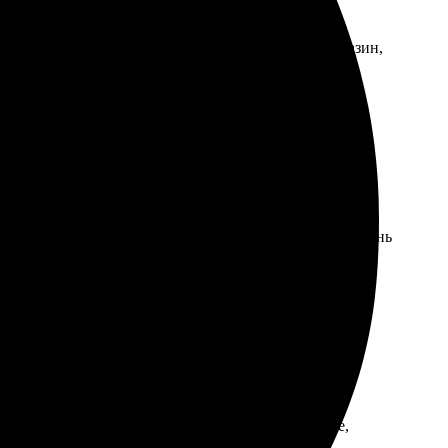
ил. Фотографии напечатали отлично. Пришёл в магазин,
 форму на сайте — все быстро. Фотографии пришли очень
ртимент товаров. Обслуживание на высшем уровне,