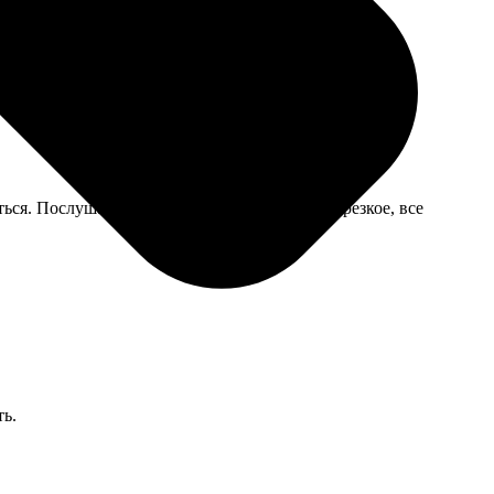
ься. Послушался, сделал меньше. В итоге — резкое, все
ть.