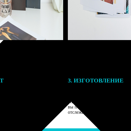
ЕТ
3. ИЗГОТОВЛЕНИЕ
подготовки заказа к печати
Оплатите заказ банковской кар
алисты могут связаться с Вами
оплаты получите подтверждение
му телефону или email для
описанием заказа. Когда отпра
я деталей.
вы получите письмо с трек-но
отслеживания.