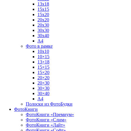
13х18
15х15
15х20
20х20
20х30
30х30
30х40
А4
Фото в рамке
10х10
10×15
13×18
15×15
15×20
20×20
20×30
30×30
30×40
A4
Полоски из ФотоБудки
ФотоКниги
ФотоКниги «Премиум»
ФотоКниги «Слим»
ФотоКниги «Лайт»
ФотоКниги «Софт»