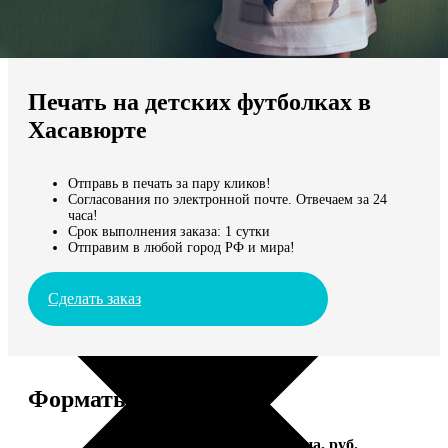
Не нашли Ваш город?
Мы доставляем по всему миру
Печать на детских футболках в
Продолжить без города
Хасавюрте
Отправь в печать за пару кликов!
Согласования по электронной почте. Отвечаем за 24
часа!
Срок выполнения заказа: 1 сутки
Отправим в любой город РФ и мира!
Сделать заказ
Форматы и цены
Услуга
Цена, руб.