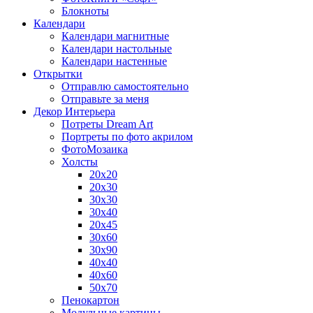
Блокноты
Календари
Календари магнитные
Календари настольные
Календари настенные
Открытки
Отправлю самостоятельно
Отправьте за меня
Декор Интерьера
Потреты Dream Art
Портреты по фото акрилом
ФотоМозаика
Холсты
20х20
20х30
30х30
30х40
20х45
30х60
30х90
40х40
40х60
50х70
Пенокартон
Модульные картины