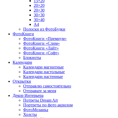
15×20
20×20
20×30
30×30
30×40
A4
Полоски из ФотоБудки
ФотоКниги
ФотоКниги «Премиум»
ФотоКниги «Слим»
ФотоКниги «Лайт»
ФотоКниги «Софт»
Блокноты
Календари
Календари магнитные
Календари настольные
Календари настенные
Открытки
Отправлю самостоятельно
Отправьте за меня
Декор Интерьера
Потреты Dream Art
Портреты по фото акрилом
ФотоМозаика
Холсты