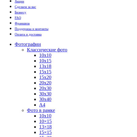
Акции
Сделаем за вас
Бизнесу
FAQ
Франшиза
Поддержка и контакты
Оплата и доставка
Фотографии
Классические фото
10х10
10х15
13х18
15х15
15х20
20х20
20х30
30х30
30х40
А4
Фото в рамке
10х10
10×15
13×18
15×15