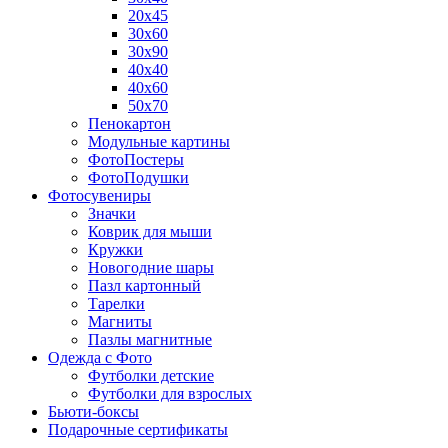
20х45
30х60
30х90
40х40
40х60
50х70
Пенокартон
Модульные картины
ФотоПостеры
ФотоПодушки
Фотоcувениры
Значки
Коврик для мыши
Кружки
Новогодние шары
Пазл картонный
Тарелки
Магниты
Пазлы магнитные
Одежда с Фото
Футболки детские
Футболки для взрослых
Бьюти-боксы
Подарочные сертификаты