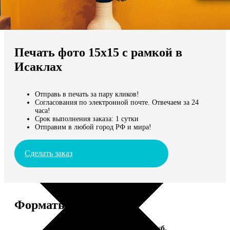
Не нашли Ваш город?
Мы доставляем по всему миру
Печать фото 15х15 с рамкой в
Продолжить без города
Исаклах
Отправь в печать за пару кликов!
Согласования по электронной почте. Отвечаем за 24
часа!
Срок выполнения заказа: 1 сутки
Отправим в любой город РФ и мира!
Сделать заказ
Форматы и цены
Услуга
Цена, руб.