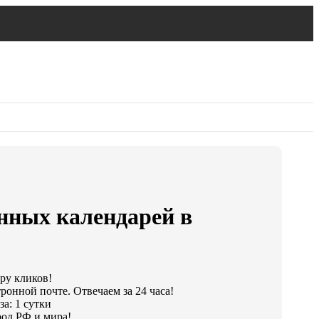
нных календарей в
ару кликов!
ронной почте. Отвечаем за 24 часа!
а: 1 сутки
од РФ и мира!