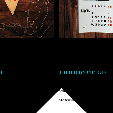
ЕТ
3. ИЗГОТОВЛЕНИЕ
подготовки заказа к печати
Оплатите заказ банковской кар
алисты могут связаться с Вами
оплаты получите подтверждение
му телефону или email для
описанием заказа. Когда отпра
я деталей.
вы получите письмо с трек-но
отслеживания.