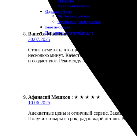
Магниты
Пазлы магнитные
Одежда с Фото
Футболки детские
Футболки для взрослых
Бьюти-боксы
Подарочные сертификаты
Ванесса Масленникова
:
★
★
★
★
★
30.07.2025
Стоит отметить, что процесс заказа у этой компани
несколько минут. Качество печати порадовало, цве
и создает уют. Рекомендую всем, кто ценит качест
Афанасий Мешков
:
★
★
★
★
★
10.06.2025
Адекватные цены и отличный сервис. Заказал насте
Получил товары в срок, рад каждой детали. Реком