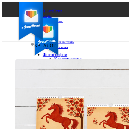
О ФотоПочте
Акции
Сделаем за вас
Бизнесу
FAQ
Франшиза
Поддержка и контакты
КАТАЛОГ
Оплата и доставка
Фотографии
Классические
фото
Ваш город:
10х10
10х15
Ваш регион доставки
13х18
15х15
Выберите из списка:
15х20
20х20
20х30
30х30
30х40
А4
Фото
в