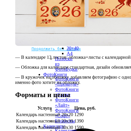
рамке
10х10
10×15
13×18
15×15
15×20
20×20
20×30
Не нашли Ваш город?
Мы доставляем по всему миру
30×30
30×40
Продолжить без города
A4
— В календаре 13 листов: обложка+листы с календарной 
Полоски
из
— Обложка для календаря стандартная, дизайн обновляе
ФотоБудки
ФотоКниги
— В кружочек на обложку добавляем фотографию с одной
ФотоКниги
именно фото хотите на обложку.
«Премиум»
ФотоКниги
Форматы и цены
«Слим»
ФотоКниги
«Лайт»
Услуга
Цена, руб.
ФотоКниги
Календарь настенный 20х20
1290
«Софт»
Календарь настенный 20х30
1390
Блокноты
Календари
Календарь настенный 30х30
1590
Календари