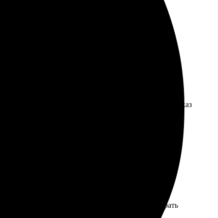
е, картинки яркие. Делала подарок родным, все в
е. Выбор дизайна порадовал, нашла то, что искала. Заказ
целым. Качество печати высокое, итог меня приятно
сибо!
афий удивило. Удобно, что есть возможность выбрать
подарком. Рекомендую всем!