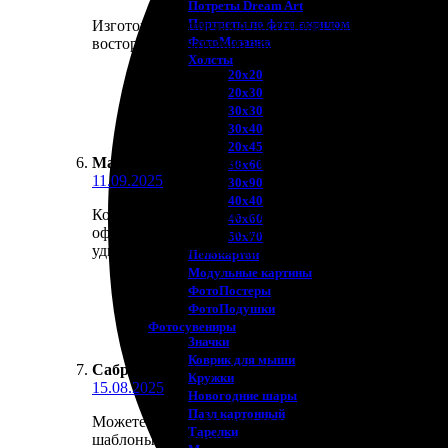
Потреты Dream Art
Портреты по фото акрилом
Изготовили отличный настенный календарь. Очень б
ФотоМозаика
восторге. Обязательно закажу ещё раз! Цены прие
Холсты
20х20
20х30
30х30
30х40
20х45
Мальвина Пименова
:
★
★
★
★
★
30х60
11.09.2025
30х90
40х40
Когда-то задумала сделать календарь на следующий 
40х60
оформила без трудностей, на этапе загрузки фотог
50х70
удивил. Персонал вежливый и отзывчивый, помогли 
Пенокартон
Модульные картины
ФотоПостеры
ФотоПодушки
Фотоcувениры
Значки
Коврик для мыши
Сабрина Л.
:
★
★
★
★
★
Кружки
15.08.2025
Новогодние шары
Пазл картонный
Можете смело обращаться за печатью календарей. З
Тарелки
шаблоны. Доставка пришла точно в срок, всё акк