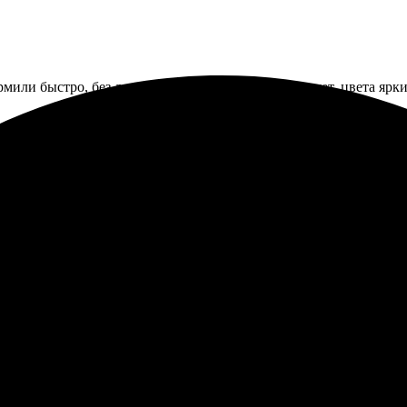
мили быстро, без лишних вопросов. Качество радует, цвета яркие
блонов впечатлил. Довольный качеством, всё на высоте. Удобный