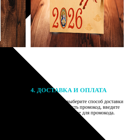
4. ДОСТАВКА И ОПЛАТА
той. После
Введите адрес и выберите способ доставки
 на email с
заказа. Если у вас есть промокод, введите
вим заказ
его в специальное поле для промокода.
мером для