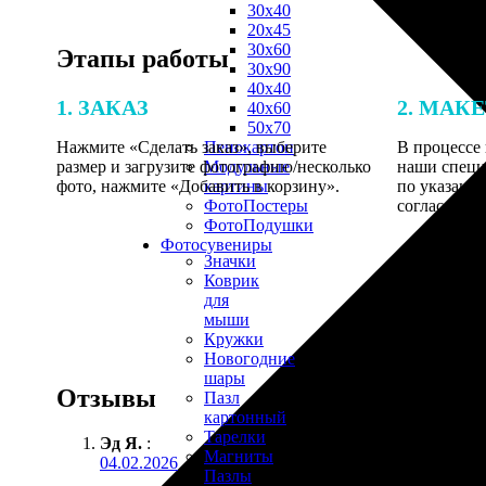
30х40
20х45
30х60
Этапы работы
30х90
40х40
1. ЗАКАЗ
2. МАК
40х60
50х70
Нажмите «Сделать заказ», выберите
В процессе 
Пенокартон
размер и загрузите фотографию/несколько
наши специ
Модульные
фото, нажмите «Добавить в корзину».
по указанно
картины
согласовани
ФотоПостеры
ФотоПодушки
Фотоcувениры
Значки
Коврик
для
мыши
Кружки
Новогодние
шары
Отзывы
Пазл
картонный
Тарелки
Эд Я.
:
Магниты
04.02.2026
Пазлы