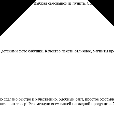
ть фото 10 на 15. Выбрал самовывоз из пункта. Сделали за ден
 детскими фото бабушке. Качество печати отличное, магниты кр
о сделано быстро и качественно. Удобный сайт, простое оформле
лся в интерьер! Рекомендую всем вашей наглядной продукции. У