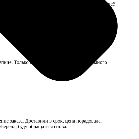
ь, цена обычная. В пункте выдачи девушка быстро всё
епкие. Только вот конверт при пересылке немного
ние заказа. Доставили в срок, цена порадовала.
верена, буду обращаться снова.