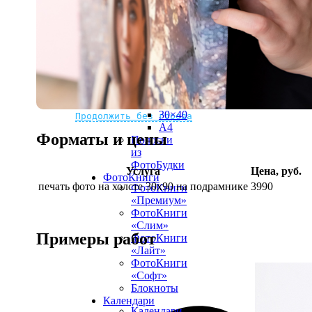
рамке
10х10
10×15
13×18
15×15
15×20
20×20
20×30
Не нашли Ваш город?
Мы доставляем по всему миру
30×30
30×40
Продолжить без города
A4
Форматы и цены
Полоски
из
ФотоБудки
Услуга
Цена, руб.
ФотоКниги
печать фото на холсте 30х90 на подрамнике
3990
ФотоКниги
«Премиум»
ФотоКниги
«Слим»
Примеры работ
ФотоКниги
«Лайт»
ФотоКниги
«Софт»
Блокноты
Календари
Календари