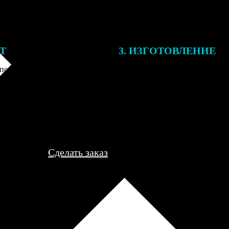
ЕТ
3. ИЗГОТОВЛЕНИЕ
подготовки заказа к печати
Оплатите заказ банковской кар
алисты могут связаться с Вами
оплаты получите подтверждение
му телефону или email для
описанием заказа. Когда отпра
я деталей.
вы получите письмо с трек-но
отслеживания.
Сделать заказ