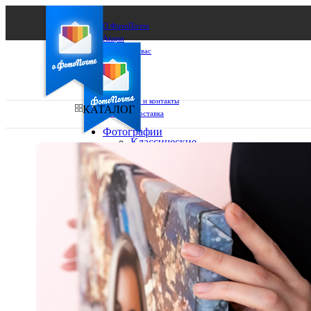
О ФотоПочте
Акции
Сделаем за вас
Бизнесу
FAQ
Франшиза
Поддержка и контакты
КАТАЛОГ
Оплата и доставка
Фотографии
Классические
фото
Ваш город:
10х10
10х15
Ваш регион доставки
13х18
15х15
Выберите из списка:
15х20
20х20
20х30
30х30
30х40
А4
Фото
в