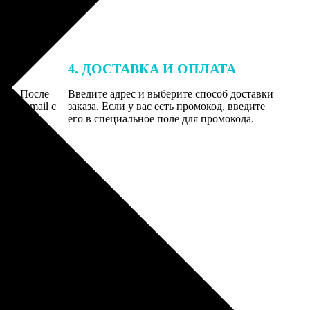
4. ДОСТАВКА И ОПЛАТА
той. После
Введите адрес и выберите способ доставки
 на email с
заказа. Если у вас есть промокод, введите
вим заказ
его в специальное поле для промокода.
мером для