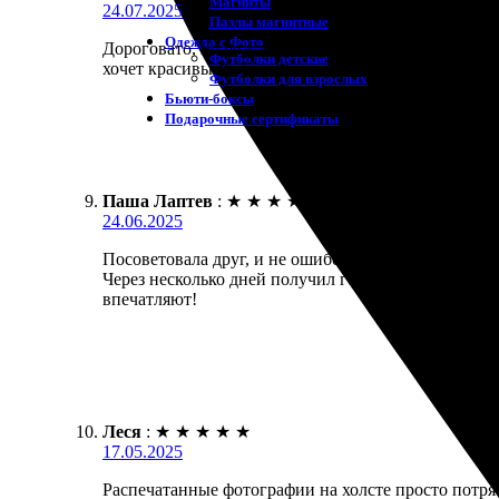
Магниты
24.07.2025
Пазлы магнитные
Одежда с Фото
Дороговато, но результат порадовал. Заказала печа
Футболки детские
хочет красивые работы!
Футболки для взрослых
Бьюти-боксы
Подарочные сертификаты
Паша Лаптев
:
★
★
★
★
★
24.06.2025
Посоветовала друг, и не ошибся. Заказал печать на
Через несколько дней получил готовую работу, каче
впечатляют!
Леся
:
★
★
★
★
★
17.05.2025
Распечатанные фотографии на холсте просто потряс