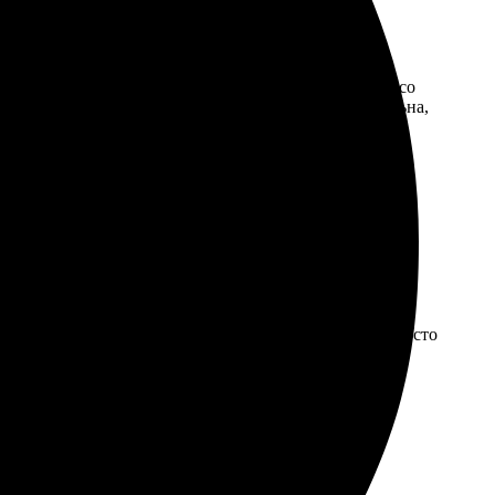
фото, а затем оформила заказ через сайт. Связались со
. Получила свой заказ через пару дней. Очень довольна,
агрузила фото, потом выбрала формат и оформление.
ли. Доставка пришла точно в срок, холст выглядел просто
 смотря на него. Обязательно закажу снов?