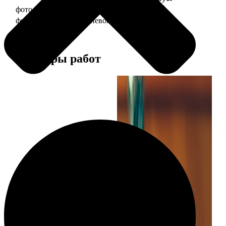
фото 30х40 в деревянной рамке
1490
фото 30х40 в алюминиевой рамке
2990
Примеры работ