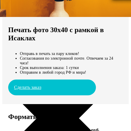
Не нашли Ваш город?
Мы доставляем по всему миру
Печать фото 30х40 с рамкой в
Продолжить без города
Исаклах
Отправь в печать за пару кликов!
Согласования по электронной почте. Отвечаем за 24
часа!
Срок выполнения заказа: 1 сутки
Отправим в любой город РФ и мира!
Сделать заказ
Форматы и цены
Услуга
Цена, руб.