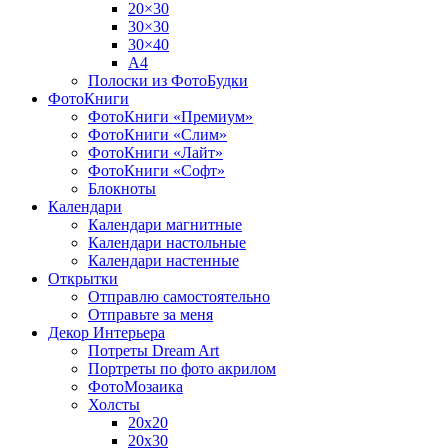
20×30
30×30
30×40
A4
Полоски из ФотоБудки
ФотоКниги
ФотоКниги «Премиум»
ФотоКниги «Слим»
ФотоКниги «Лайт»
ФотоКниги «Софт»
Блокноты
Календари
Календари магнитные
Календари настольные
Календари настенные
Открытки
Отправлю самостоятельно
Отправьте за меня
Декор Интерьера
Потреты Dream Art
Портреты по фото акрилом
ФотоМозаика
Холсты
20х20
20х30