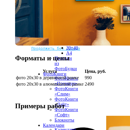
рамке
10х10
10×15
13×18
15×15
15×20
20×20
20×30
Не нашли Ваш город?
Мы доставляем по всему миру
30×30
30×40
Продолжить без города
A4
Форматы и цены
Полоски
из
ФотоБудки
Услуга
Цена, руб.
ФотоКниги
фото 20х30 в деревянной рамке
990
ФотоКниги
«Премиум»
фото 20х30 в алюминиевой рамке
2490
ФотоКниги
«Слим»
ФотоКниги
«Лайт»
Примеры работ
ФотоКниги
«Софт»
Блокноты
Календари
Календари