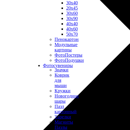
30х40
20х45
30х60
30х90
40х40
40х60
50х70
Пенокартон
Модульные
картины
ФотоПостеры
ФотоПодушки
Фотоcувениры
Значки
Коврик
для
мыши
Кружки
Новогодние
шары
Пазл
картонный
Тарелки
Магниты
Пазлы