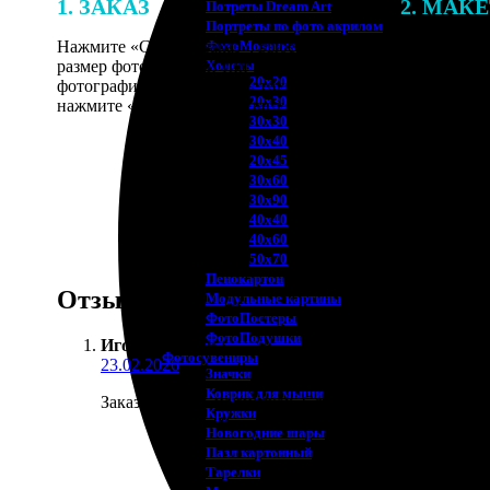
1. ЗАКАЗ
2. МАК
Потреты Dream Art
Портреты по фото акрилом
Нажмите «Сделать заказ», выберите
В процессе 
ФотоМозаика
размер фотографии и тип рамки. Загрузите
наши специ
Холсты
20х20
фотографии в онлайн-конструктор,
по указанно
20х30
нажмите «Добавить в корзину».
согласовани
30х30
30х40
20х45
30х60
30х90
40х40
40х60
50х70
Пенокартон
Отзывы
Модульные картины
ФотоПостеры
ФотоПодушки
Игорь Климов
:
Фотоcувениры
23.02.2026
Значки
Коврик для мыши
Заказал печать на значках. Сделали аккуратно, кра
Кружки
Новогодние шары
Пазл картонный
Тарелки