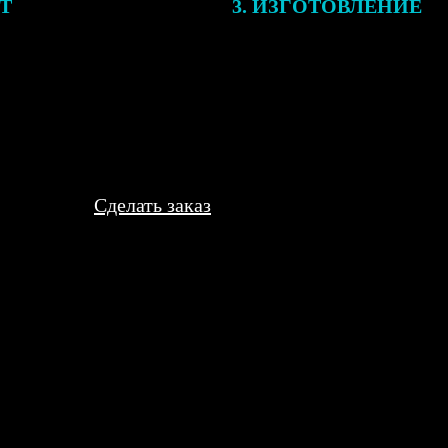
ЕТ
3. ИЗГОТОВЛЕНИЕ
подготовки заказа к печати
Оплатите заказ банковской кар
алисты могут связаться с Вами
оплаты получите подтверждение
му телефону или email для
описанием заказа. Когда отпра
я деталей.
вы получите письмо с трек-но
отслеживания.
Сделать заказ
я ровные, крепление надёжное. Раздал друзьям как сувениры, все