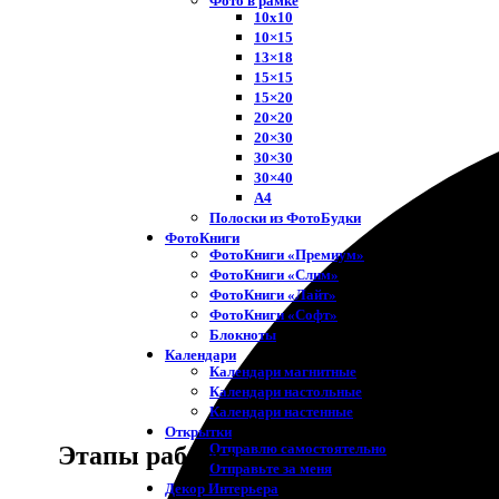
Фото в рамке
10х10
10×15
13×18
15×15
15×20
20×20
20×30
30×30
30×40
A4
Полоски из ФотоБудки
ФотоКниги
ФотоКниги «Премиум»
ФотоКниги «Слим»
ФотоКниги «Лайт»
ФотоКниги «Софт»
Блокноты
Календари
Календари магнитные
Календари настольные
Календари настенные
Открытки
Отправлю самостоятельно
Этапы работы
Отправьте за меня
Декор Интерьера