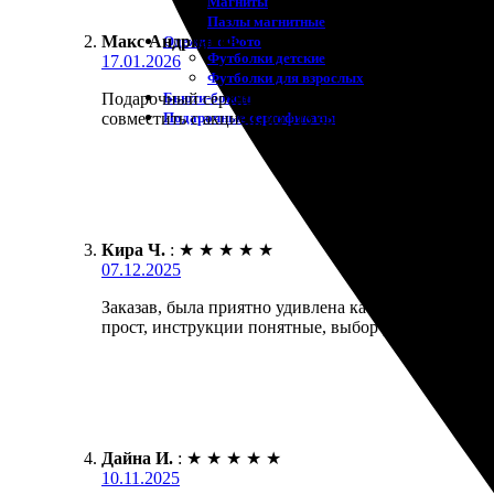
Магниты
Пазлы магнитные
Макс Андрианов
:
Одежда с Фото
Футболки детские
17.01.2026
Футболки для взрослых
Бьюти-боксы
Подарочный сертификат подарил брату. Он сам выбр
Подарочные сертификаты
совместить с акцией, но это ерунда.
Кира Ч.
:
★
★
★
★
★
07.12.2025
Заказав, была приятно удивлена качеством и скор
прост, инструкции понятные, выбор рамок разнооб
Дайна И.
:
★
★
★
★
★
10.11.2025