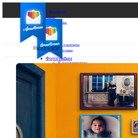
О ФотоПочте
Акции
Сделаем за вас
Бизнесу
FAQ
Франшиза
Поддержка и контакты
КАТАЛОГ
Оплата и доставка
Фотографии
Классические
фото
Ваш город:
10х10
10х15
Ваш регион доставки
13х18
15х15
Выберите из списка:
15х20
20х20
20х30
30х30
30х40
А4
Фото
в