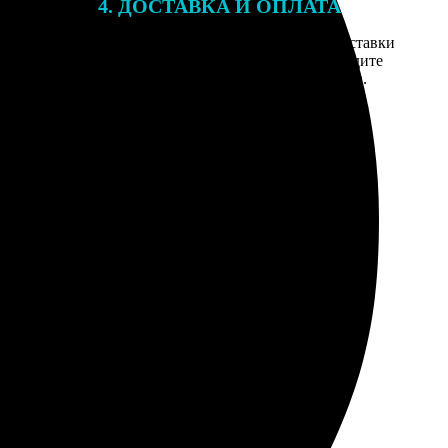
4. ДОСТАВКА И ОПЛАТА
той. После
Введите адрес и выберите способ доставки
 на email с
заказа. Если у вас есть промокод, введите
вим заказ
его в специальное поле для промокода.
мером для
м понравилось.