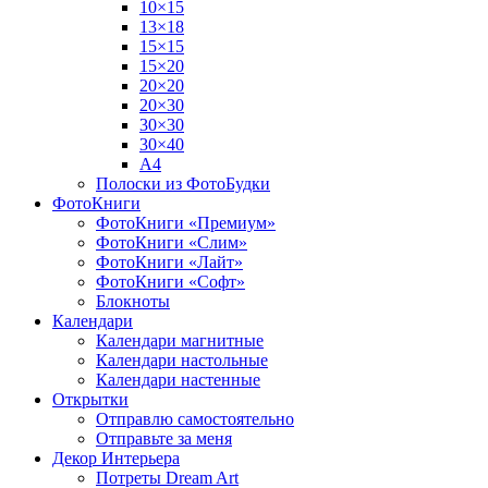
10×15
13×18
15×15
15×20
20×20
20×30
30×30
30×40
A4
Полоски из ФотоБудки
ФотоКниги
ФотоКниги «Премиум»
ФотоКниги «Слим»
ФотоКниги «Лайт»
ФотоКниги «Софт»
Блокноты
Календари
Календари магнитные
Календари настольные
Календари настенные
Открытки
Отправлю самостоятельно
Отправьте за меня
Декор Интерьера
Потреты Dream Art