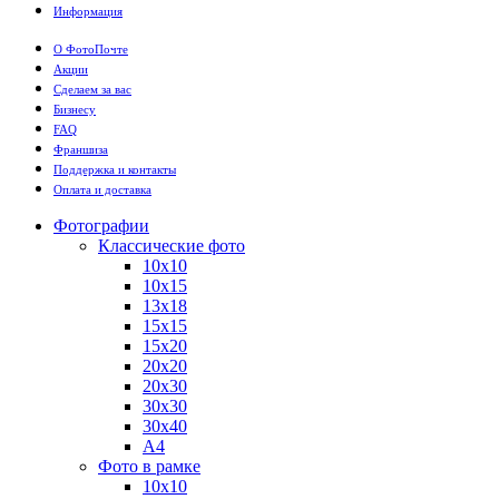
Информация
О ФотоПочте
Акции
Сделаем за вас
Бизнесу
FAQ
Франшиза
Поддержка и контакты
Оплата и доставка
Фотографии
Классические фото
10х10
10х15
13х18
15х15
15х20
20х20
20х30
30х30
30х40
А4
Фото в рамке
10х10