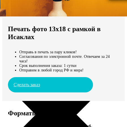
Не нашли Ваш город?
Мы доставляем по всему миру
Печать фото 13х18 с рамкой в
Продолжить без города
Исаклах
Отправь в печать за пару кликов!
Согласования по электронной почте. Отвечаем за 24
часа!
Срок выполнения заказа: 1 сутки
Отправим в любой город РФ и мира!
Сделать заказ
Форматы и цены
Услуга
Цена, руб.