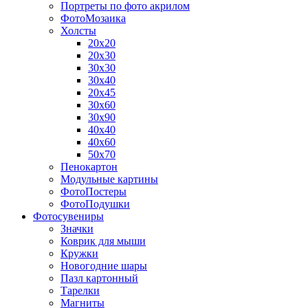
Портреты по фото акрилом
ФотоМозаика
Холсты
20х20
20х30
30х30
30х40
20х45
30х60
30х90
40х40
40х60
50х70
Пенокартон
Модульные картины
ФотоПостеры
ФотоПодушки
Фотоcувениры
Значки
Коврик для мыши
Кружки
Новогодние шары
Пазл картонный
Тарелки
Магниты