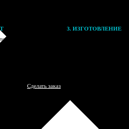
ЕТ
3. ИЗГОТОВЛЕНИЕ
подготовки заказа к печати
Оплатите заказ банковской кар
алисты могут связаться с Вами
оплаты получите подтверждение
му телефону или email для
описанием заказа. Когда отпра
я деталей.
вы получите письмо с трек-но
отслеживания.
Сделать заказ