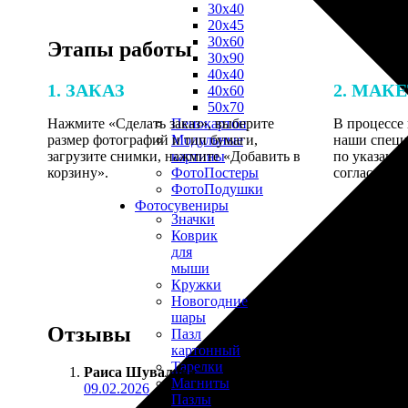
30х40
20х45
30х60
Этапы работы
30х90
40х40
1. ЗАКАЗ
2. МАК
40х60
50х70
Нажмите «Сделать заказ», выберите
В процессе 
Пенокартон
размер фотографий и тип бумаги,
наши специ
Модульные
загрузите снимки, нажмите «Добавить в
по указанно
картины
корзину».
согласовани
ФотоПостеры
ФотоПодушки
Фотоcувениры
Значки
Коврик
для
мыши
Кружки
Новогодние
шары
Отзывы
Пазл
картонный
Тарелки
Раиса Шувалова
:
Магниты
09.02.2026
Пазлы