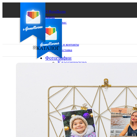
О ФотоПочте
Акции
Сделаем за вас
Бизнесу
FAQ
Франшиза
Поддержка и контакты
КАТАЛОГ
Оплата и доставка
Фотографии
Классические
фото
Ваш город:
10х10
10х15
Ваш регион доставки
13х18
15х15
Выберите из списка:
15х20
20х20
20х30
30х30
30х40
А4
Фото
в