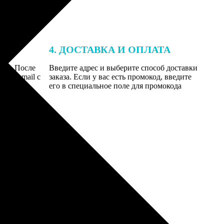
4. ДОСТАВКА И ОПЛАТА
той. После
Введите адрес и выберите способ доставки
 на email с
заказа. Если у вас есть промокод, введите
вим заказ
его в специальное поле для промокода
мером для