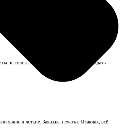
те, коллеги думают, что я купила произведение
иты не толстые, прилегают хорошо. Только ждать
ии яркие и четкие. Заказала печать в Исаклах, всё