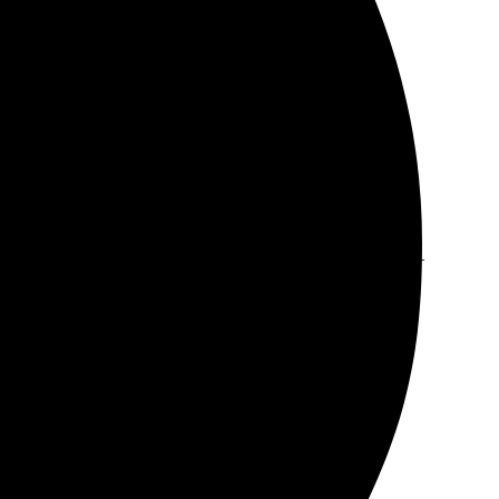
оставка была быстрой, все в идеальном качестве.
ла, указала нужные параметры. Оперативная доставка –
овредилось. Сервис удобный, есть онлайн-заказ.