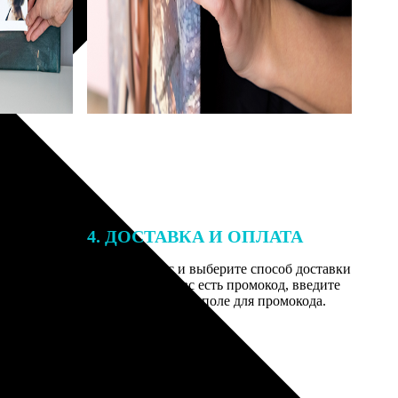
4. ДОСТАВКА И ОПЛАТА
той. После
Введите адрес и выберите способ доставки
 на email с
заказа. Если у вас есть промокод, введите
вим заказ
его в специальное поле для промокода.
мером для