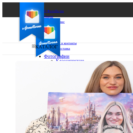
О ФотоПочте
Акции
Сделаем за вас
Бизнесу
FAQ
Франшиза
Поддержка и контакты
КАТАЛОГ
Оплата и доставка
Фотографии
Классические
фото
Ваш город:
10х10
10х15
Ваш регион доставки
13х18
15х15
Выберите из списка:
15х20
20х20
20х30
30х30
30х40
А4
Фото
в