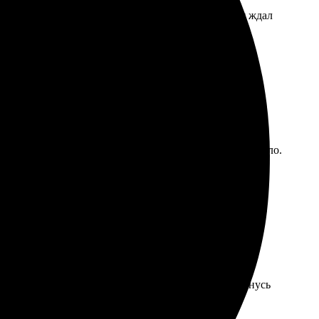
нтами. После оформления пришло уведомление, и я ждал
всем, кто хочет что-то необычное!
на все вопросы. Доставили вовремя, что тоже порадовало.
олучилось именно так, как хотела. Обязательно вернусь