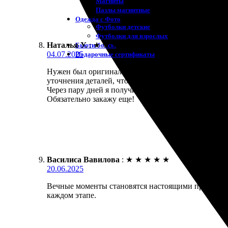
Магниты
Пазлы магнитные
Одежда с Фото
Футболки детские
Футболки для взрослых
Наталья У.
:
★
★
★
★
★
Бьюти-боксы
04.07.2025
Подарочные сертификаты
Нужен был оригинальный портрет, и я решила обрат
уточнения деталей, что очень порадовало! Общени
Через пару дней я получила готовую работу — прос
Обязательно закажу еще!
Василиса Вавилова
:
★
★
★
★
★
20.06.2025
Вечные моменты становятся настоящими произведени
каждом этапе.