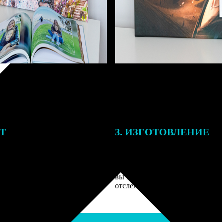
ЕТ
3. ИЗГОТОВЛЕНИЕ
подготовки заказа к печати
Оплатите заказ банковской кар
алисты могут связаться с Вами
оплаты получите подтверждение
му телефону или email для
описанием заказа. Когда отпра
я деталей.
вы получите письмо с трек-но
отслеживания.