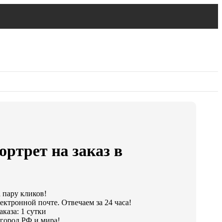
ортрет на заказ в
а пару кликов!
ектронной почте. Отвечаем за 24 часа!
каза: 1 сутки
город РФ и мира!