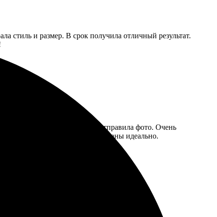
ла стиль и размер. В срок получила отличный результат.
!
е, выбрала нужный формат и отправила фото. Очень
икарную картину, детали проработаны идеально.