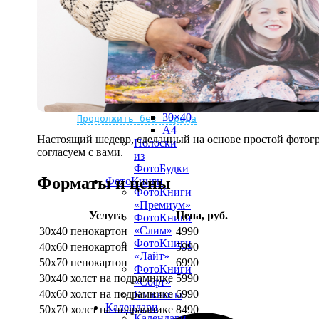
рамке
10х10
10×15
13×18
15×15
15×20
20×20
20×30
Не нашли Ваш город?
Мы доставляем по всему миру
30×30
30×40
Продолжить без города
A4
Настоящий шедевр, сделанный на основе простой фотогр
Полоски
согласуем с вами.
из
ФотоБудки
Форматы и цены
ФотоКниги
ФотоКниги
«Премиум»
Услуга
Цена, руб.
ФотоКниги
«Слим»
30х40 пенокартон
4990
ФотоКниги
40х60 пенокартон
5990
«Лайт»
50х70 пенокартон
6990
ФотоКниги
30х40 холст на подрамнике
5990
«Софт»
40х60 холст на подрамнике
6990
Блокноты
Календари
50х70 холст на подрамнике
8490
Календари