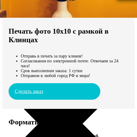
Не нашли Ваш город?
Мы доставляем по всему миру
Печать фото 10х10 с рамкой в
Продолжить без города
Клинцах
Отправь в печать за пару кликов!
Согласования по электронной почте. Отвечаем за 24
часа!
Срок выполнения заказа: 1 сутки
Отправим в любой город РФ и мира!
Сделать заказ
Форматы и цены
Услуга
Цена, руб.