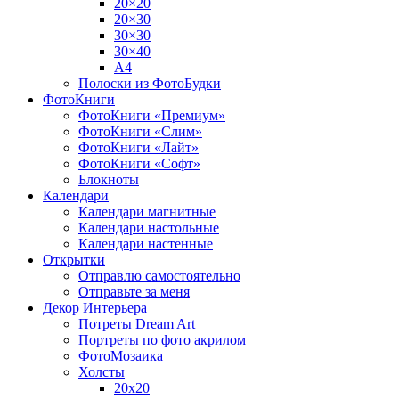
20×20
20×30
30×30
30×40
A4
Полоски из ФотоБудки
ФотоКниги
ФотоКниги «Премиум»
ФотоКниги «Слим»
ФотоКниги «Лайт»
ФотоКниги «Софт»
Блокноты
Календари
Календари магнитные
Календари настольные
Календари настенные
Открытки
Отправлю самостоятельно
Отправьте за меня
Декор Интерьера
Потреты Dream Art
Портреты по фото акрилом
ФотоМозаика
Холсты
20х20