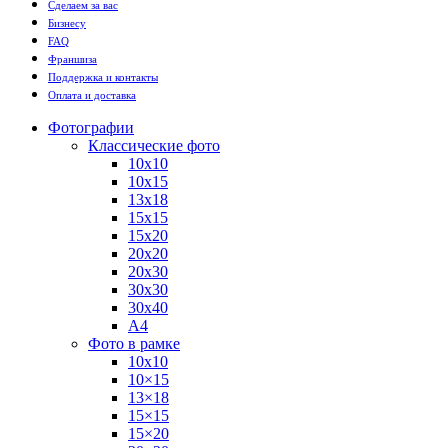
Сделаем за вас
Бизнесу
FAQ
Франшиза
Поддержка и контакты
Оплата и доставка
Фотографии
Классические фото
10х10
10х15
13х18
15х15
15х20
20х20
20х30
30х30
30х40
А4
Фото в рамке
10х10
10×15
13×18
15×15
15×20