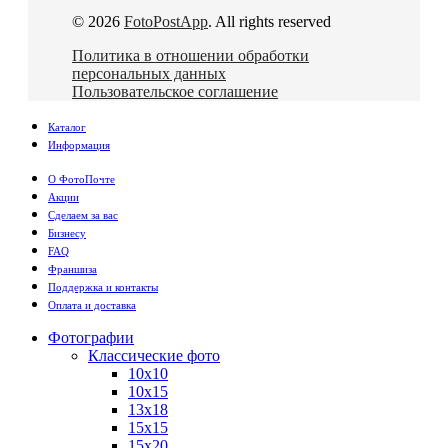
© 2026
FotoPostApp
. All rights reserved
Политика в отношении обработки
персональных данных
Пользовательское соглашение
Каталог
Информация
О ФотоПочте
Акции
Сделаем за вас
Бизнесу
FAQ
Франшиза
Поддержка и контакты
Оплата и доставка
Фотографии
Классические фото
10х10
10х15
13х18
15х15
15х20