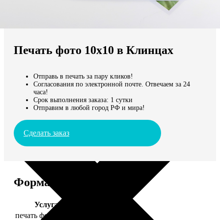
Не нашли Ваш город?
Мы доставляем по всему миру
Печать фото 10х10 в Клинцах
Продолжить без города
Отправь в печать за пару кликов!
Согласования по электронной почте. Отвечаем за 24
часа!
Срок выполнения заказа: 1 сутки
Отправим в любой город РФ и мира!
Сделать заказ
Форматы и цены
Услуга
Цена, руб.
печать фото 10х10
19