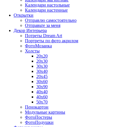
Календари настольные
Календари настенные
Открытки
Отправлю самостоятельно
Отправьте за меня
Декор Интерьера
Потреты Dream Art
Портреты по фото акрилом
ФотоМозаика
Холсты
20х20
20х30
30х30
30х40
20х45
30х60
30х90
40х40
40х60
50х70
Пенокартон
Модульные картины
ФотоПостеры
ФотоПодушки