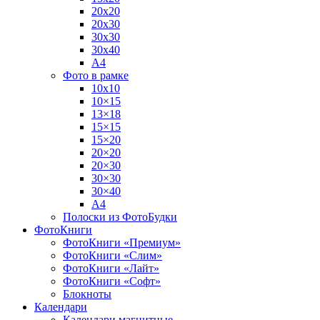
20х20
20х30
30х30
30х40
А4
Фото в рамке
10х10
10×15
13×18
15×15
15×20
20×20
20×30
30×30
30×40
A4
Полоски из ФотоБудки
ФотоКниги
ФотоКниги «Премиум»
ФотоКниги «Слим»
ФотоКниги «Лайт»
ФотоКниги «Софт»
Блокноты
Календари
Календари магнитные