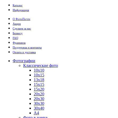
Каталог
Информация
О ФотоПочте
Акции
Сделаем за вас
Бизнесу
FAQ
Франшиза
Поддержка и контакты
Оплата и доставка
Фотографии
Классические фото
10х10
10х15
13х18
15х15
15х20
20х20
20х30
30х30
30х40
А4
Фото в рамке