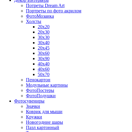
Декор Интерьера
Потреты Dream Art
Портреты по фото акрилом
ФотоМозаика
Холсты
20х20
20х30
30х30
30х40
20х45
30х60
30х90
40х40
40х60
50х70
Пенокартон
Модульные картины
ФотоПостеры
ФотоПодушки
Фотоcувениры
Значки
Коврик для мыши
Кружки
Новогодние шары
Пазл картонный