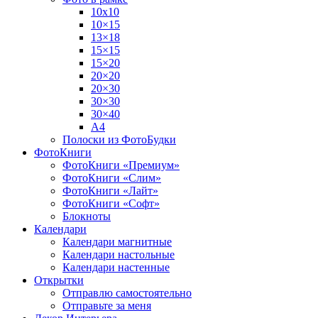
10х10
10×15
13×18
15×15
15×20
20×20
20×30
30×30
30×40
A4
Полоски из ФотоБудки
ФотоКниги
ФотоКниги «Премиум»
ФотоКниги «Слим»
ФотоКниги «Лайт»
ФотоКниги «Софт»
Блокноты
Календари
Календари магнитные
Календари настольные
Календари настенные
Открытки
Отправлю самостоятельно
Отправьте за меня