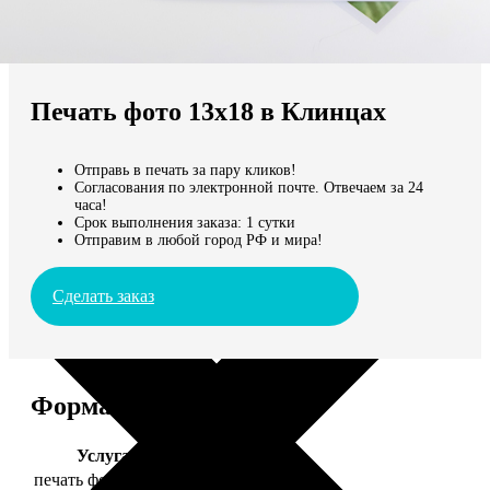
Не нашли Ваш город?
Мы доставляем по всему миру
Печать фото 13х18 в Клинцах
Продолжить без города
Отправь в печать за пару кликов!
Согласования по электронной почте. Отвечаем за 24
часа!
Срок выполнения заказа: 1 сутки
Отправим в любой город РФ и мира!
Сделать заказ
Форматы и цены
Услуга
Цена, руб.
печать фото 13х18
39