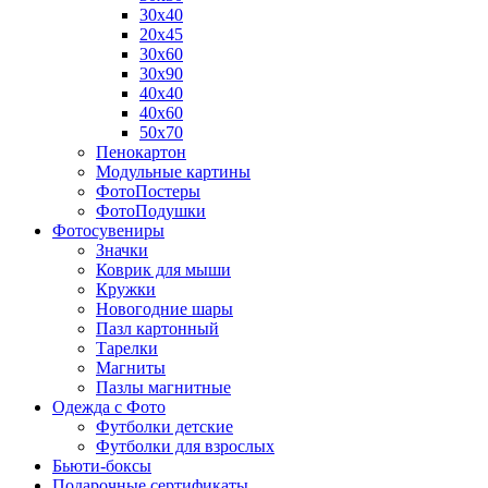
30х40
20х45
30х60
30х90
40х40
40х60
50х70
Пенокартон
Модульные картины
ФотоПостеры
ФотоПодушки
Фотоcувениры
Значки
Коврик для мыши
Кружки
Новогодние шары
Пазл картонный
Тарелки
Магниты
Пазлы магнитные
Одежда с Фото
Футболки детские
Футболки для взрослых
Бьюти-боксы
Подарочные сертификаты