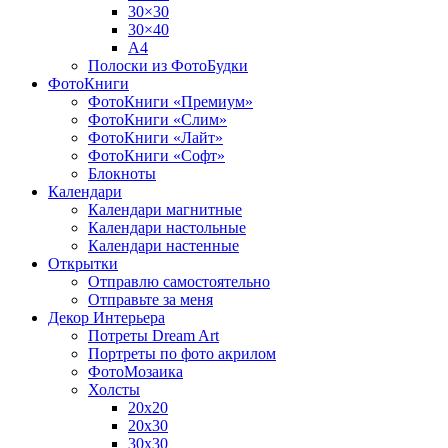
30×30
30×40
A4
Полоски из ФотоБудки
ФотоКниги
ФотоКниги «Премиум»
ФотоКниги «Слим»
ФотоКниги «Лайт»
ФотоКниги «Софт»
Блокноты
Календари
Календари магнитные
Календари настольные
Календари настенные
Открытки
Отправлю самостоятельно
Отправьте за меня
Декор Интерьера
Потреты Dream Art
Портреты по фото акрилом
ФотоМозаика
Холсты
20х20
20х30
30х30