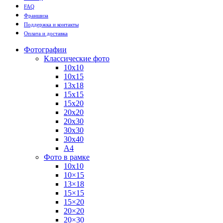
FAQ
Франшиза
Поддержка и контакты
Оплата и доставка
Фотографии
Классические фото
10х10
10х15
13х18
15х15
15х20
20х20
20х30
30х30
30х40
А4
Фото в рамке
10х10
10×15
13×18
15×15
15×20
20×20
20×30