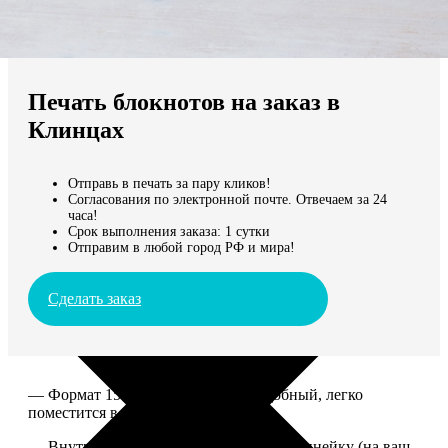
Не нашли Ваш город?
Мы доставляем по всему миру
Печать блокнотов на заказ в
Продолжить без города
Клинцах
Отправь в печать за пару кликов!
Согласования по электронной почте. Отвечаем за 24
часа!
Срок выполнения заказа: 1 сутки
Отправим в любой город РФ и мира!
Сделать заказ
— Формат 15*20. Компактный и удобный, легко
поместится в сумку или рюкзак.
— Внутри 100 страниц в клетку или в линейку (на ваш