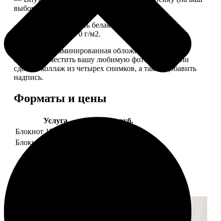
выбор), скрепленных сбоку скобой.
— Приятная на ощупь белая сатиновая бумага
плотностью 150-170 г/м2.
— Плотная ламинированная обложка. На обложке
можно разместить вашу любимую фотографию или
сделать коллаж из четырех снимков, а также добавить
надпись.
Форматы и цены
Услуга
Цена, руб.
Блокнот 15х20 клетка
990
Блокнот 15х20 линейка
990
Примеры работ