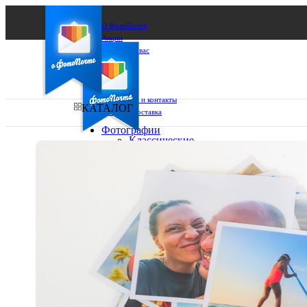
О ФотоПочте
Акции
Сделаем за вас
Бизнесу
FAQ
Франшиза
Поддержка и контакты
КАТАЛОГ
Оплата и доставка
Фотографии
Классические
фото
Ваш город:
10х10
10х15
Ваш регион доставки
13х18
15х15
Выберите из списка:
15х20
20х20
20х30
30х30
30х40
А4
Фото
в