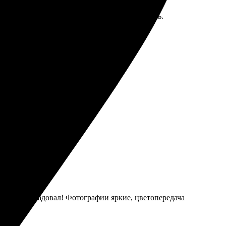
 функции. Файлы загрузила без проблем, есть
ие и четкие фотографии. Рада, что обратилась.
впечатление супер!
езультат порадовал! Фотографии яркие, цветопередача