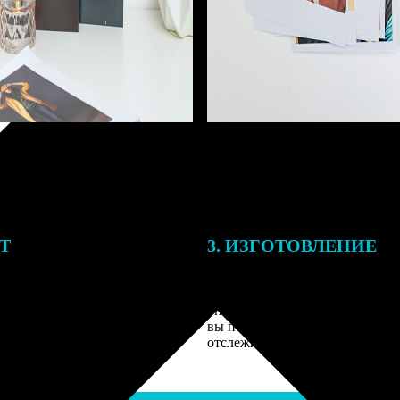
ЕТ
3. ИЗГОТОВЛЕНИЕ
подготовки заказа к печати
Оплатите заказ банковской кар
алисты могут связаться с Вами
оплаты получите подтверждение
му телефону или email для
описанием заказа. Когда отпра
я деталей.
вы получите письмо с трек-но
отслеживания.