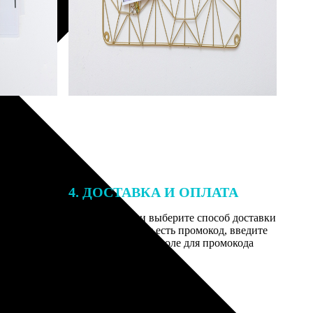
4. ДОСТАВКА И ОПЛАТА
той. После
Введите адрес и выберите способ доставки
 на email с
заказа. Если у вас есть промокод, введите
вим заказ
его в специальное поле для промокода
мером для