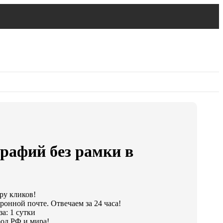
рафий без рамки в
ару кликов!
ронной почте. Отвечаем за 24 часа!
а: 1 сутки
од РФ и мира!