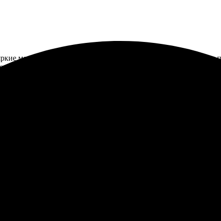
яркие моменты. Оформила заказ на печать фотографий, процесс п
 о готовности. Фотографии пришли аккуратно упакованные, качес
а сайте, всё быстро и удобно. Качество фотопечати превзошло о