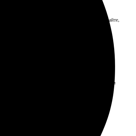
ыла поражена качеством. Легко загрузила фото на сайте,
. Через короткое время пришло уведомление о
 профессионально, рекомендую всем!
 выполнения удивили – всего два дня! Качество печати