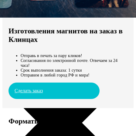
Не нашли Ваш город?
Мы доставляем по всему миру
Изготовления магнитов на заказ в
Продолжить без города
Клинцах
Отправь в печать за пару кликов!
Согласования по электронной почте. Отвечаем за 24
часа!
Срок выполнения заказа: 1 сутки
Отправим в любой город РФ и мира!
Сделать заказ
Форматы и цены
Услуга
Цена, руб.