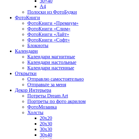
30×40
A4
Полоски из ФотоБудки
ФотоКниги
ФотоКниги «Премиум»
ФотоКниги «Слим»
ФотоКниги «Лайт»
ФотоКниги «Софт»
Блокноты
Календари
Календари магнитные
Календари настольные
Календари настенные
Открытки
Отправлю самостоятельно
Отправьте за меня
Декор Интерьера
Потреты Dream Art
Портреты по фото акрилом
ФотоМозаика
Холсты
20х20
20х30
30х30
30х40