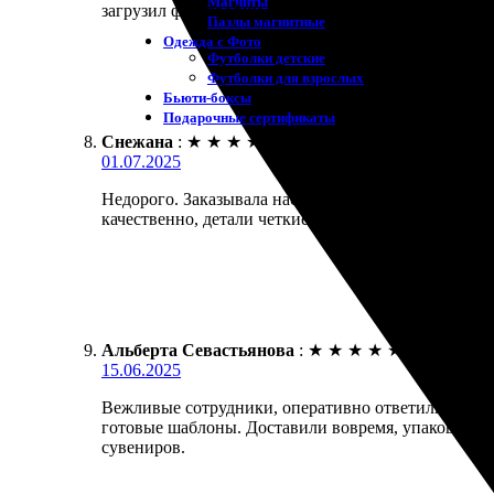
Магниты
загрузил фотографии и всё. Реакция команды быстр
Пазлы магнитные
Одежда с Фото
Футболки детские
Футболки для взрослых
Бьюти-боксы
Подарочные сертификаты
Снежана
:
★
★
★
★
★
01.07.2025
Недорого. Заказывала настольные календари, проц
качественно, детали четкие. Заказ пришёл вовремя
Альберта Севастьянова
:
★
★
★
★
★
15.06.2025
Вежливые сотрудники, оперативно ответили на все 
готовые шаблоны. Доставили вовремя, упаковано 
сувениров.