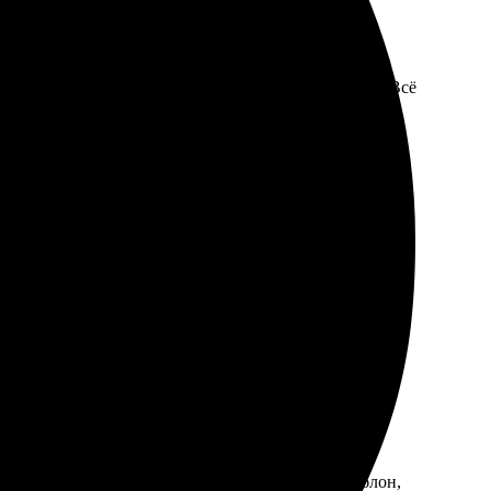
онятным. Загрузил фото, выбрал желаемый формат. Всё
и интуитивным. Заказал через сайт — выбрал шаблон,