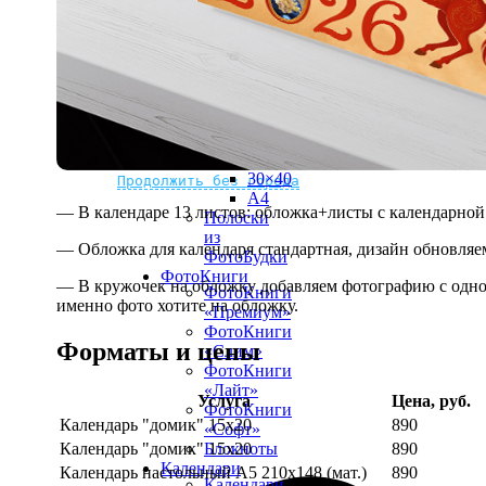
рамке
10х10
10×15
13×18
15×15
15×20
20×20
20×30
Не нашли Ваш город?
Мы доставляем по всему миру
30×30
30×40
Продолжить без города
A4
— В календаре 13 листов: обложка+листы с календарной 
Полоски
из
— Обложка для календаря стандартная, дизайн обновляе
ФотоБудки
ФотоКниги
— В кружочек на обложку добавляем фотографию с одной
ФотоКниги
именно фото хотите на обложку.
«Премиум»
ФотоКниги
Форматы и цены
«Слим»
ФотоКниги
«Лайт»
Услуга
Цена, руб.
ФотоКниги
Календарь "домик" 15х20
890
«Софт»
Календарь "домик" 15х20
890
Блокноты
Календари
Календарь настольный А5 210х148 (мат.)
890
Календари