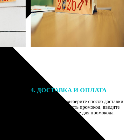
4. ДОСТАВКА И ОПЛАТА
той. После
Введите адрес и выберите способ доставки
 на email с
заказа. Если у вас есть промокод, введите
вим заказ
его в специальное поле для промокода.
мером для