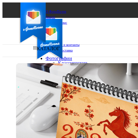
О ФотоПочте
Акции
Сделаем за вас
Бизнесу
FAQ
Франшиза
Поддержка и контакты
КАТАЛОГ
Оплата и доставка
Фотографии
Классические
фото
Ваш город:
10х10
10х15
Ваш регион доставки
13х18
15х15
Выберите из списка:
15х20
20х20
20х30
30х30
30х40
А4
Фото
в