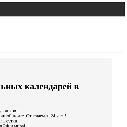
льных календарей в
у кликов!
онной почте. Отвечаем за 24 часа!
: 1 сутки
д РФ и мира!