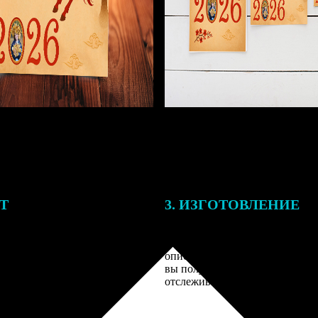
ЕТ
3. ИЗГОТОВЛЕНИЕ
подготовки заказа к печати
Оплатите заказ банковской кар
алисты могут связаться с Вами
оплаты получите подтверждение
му телефону или email для
описанием заказа. Когда отпра
я деталей.
вы получите письмо с трек-но
отслеживания.