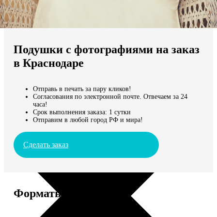
Не нашли Ваш город?
Мы доставляем по всему миру
Подушки с фотографиями на заказ
Продолжить без города
в Краснодаре
Отправь в печать за пару кликов!
Согласования по электронной почте. Отвечаем за 24
часа!
Срок выполнения заказа: 1 сутки
Отправим в любой город РФ и мира!
Сделать заказ
Форматы и цены
Услуга
Цена, руб.