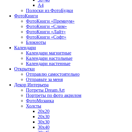
A4
Полоски из ФотоБудки
ФотоКниги
ФотоКниги «Премиум»
ФотоКниги «Слим»
ФотоКниги «Лайт»
ФотоКниги «Софт»
Блокноты
Календари
Календари магнитные
Календари настольные
Календари настенные
Открытки
Отправлю самостоятельно
Отправьте за меня
Декор Интерьера
Потреты Dream Art
Портреты по фото акрилом
ФотоМозаика
Холсты
20х20
20х30
30х30
30х40